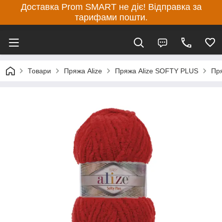
Доставка Prom SMART не діє! Відправка за
тарифами пошти.
Товари
Пряжа Alize
Пряжа Alize SOFTY PLUS
Пря