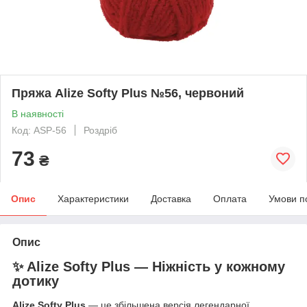
Пряжа Alize Softy Plus №56, червоний
В наявності
Код: ASP-56
Роздріб
73
₴
Опис
Характеристики
Доставка
Оплата
Умови п
Опис
✨ Alize Softy Plus — Ніжність у кожному
дотику
Alize Softy Plus
— це збільшена версія легендарної