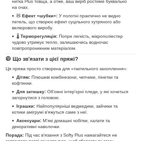
нитка Plus товща, а отже, ваш виріб ростиме буквально
на очах.
🧸
Ефект «шубки»:
У полотні практично не видно
петель, що створює ефект суцільного хутряного або
велюрового виробу.
🌡️
Терморегуляція:
Попри легкість, мікрополіестер
чудово утримує тепло, залишаючись водночас
повітропроникним матеріалом.
🧥 Що зв'язати з цієї пряжі?
Ця пряжа просто створена для «тактильного захоплення»:
Дітям:
Плюшеві комбінезони, чепчики, пінетки та
кофтинки.
Для затишку:
Об'ємні інтер'єрні пледи, у які хочеться
загорнутися з головою.
Іграшки:
Найпопулярніші ведмедики, зайчики та
котики амігрумі в'яжуться саме з неї.
Аксесуари:
М'які домашні чобітки, халати та
декоративні наволочки.
Порада:
Під час в'язання з Softy Plus намагайтеся не
затягувати петлі занадто туго, щоб зберегти ту саму