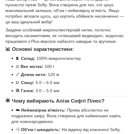
пухнастої пряжі Softy. Вона створена для тих, хто цінує
максимальний затишок, об'єм і неймовірну м'якість. Якщо
потрібно зв'язати щось, що кортить обіймати нескінченно —
це ваш ідеальний вибір!
Завдяки особливій мікрополіестеровій нитки, полотно
виходить оксамитовим, як «плюшевий ведмедик», водночас
працювати з Plus-версією набагато швидше та зручніше.
📊 Основні характеристики:
🧵
Склад:
100% микрополиэстер
⚖️
Вес мотка:
100 г
📏
Длина нити:
120 м
🥢
Спиці:
5.0 – 6.0 мм
🧶
Гачок:
3.0 – 5.0 мм
🌟 Чому вибирають Алізе Софті Плюс?
☁️
Неймовірна м'якість:
Пряжа абсолютно не
подразнює шкіру. Вона створена для найменших навіть
для новонароджених.
💨
Об'єм і швидкість:
На відміну від класичної Softy,