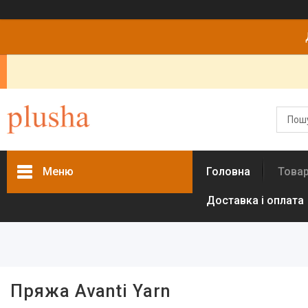
Меню
Головна
Това
Доставка і оплата
Фільтри
Колір
Бежевий
7
Бирюзовый
9
Пряжа Avanti Yarn
Бордовый
1