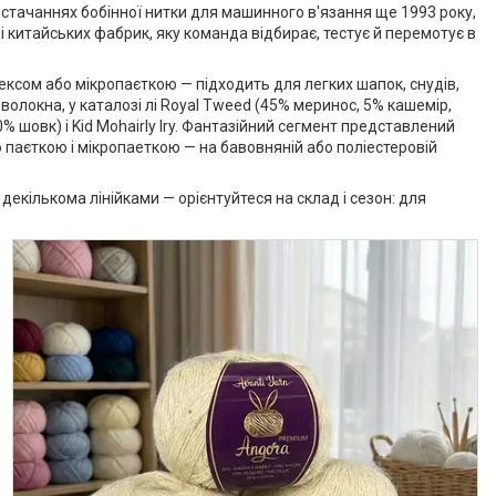
 постачаннях бобінної нитки для машинного в'язання ще 1993 року,
 і китайських фабрик, яку команда відбирає, тестує й перемотує в
ексом або мікропаєткою — підходить для легких шапок, снудів,
 волокна, у каталозі лі Royal Tweed (45% меринос, 5% кашемір,
0% шовк) і Kid Mohairly Iry. Фантазійний сегмент представлений
ю паєткою і мікропаеткою — на бавовняній або поліестеровій
кількома лінійками — орієнтуйтеся на склад і сезон: для