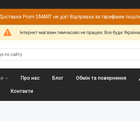
Доставка Prom SMART не діє! Відправка за тарифами пошти
Інтернет-магазин тимчасово не працює. Все буде Україна
ри
Про нас
Блог
Обмін та повернення
Контакти