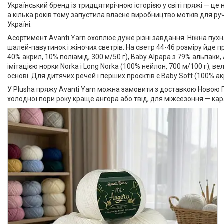
Український бренд із тридцятирічною історією у світі пряжі — це
а кілька років тому запустила власне виробництво мотків для ручн
Білий
67
Україні.
Голубой
20
Асортимент Avanti Yarn охоплює дуже різні завдання. Ніжна пухн
шалей-павутинок і жіночих светрів. На светр 44-46 розміру йде пр
Ще 17
40% акрил, 10% поліамід, 300 м/50 г), Baby Alpapa з 79% альпаки, 
імітацією норки Norka і Long Norka (100% нейлон, 700 м/100 г), 
основі. Для дитячих речей і перших проєктів є Baby Soft (100% ак
У Plusha пряжу Avanti Yarn можна замовити з доставкою Новою П
холодної пори року краще ангора або твід, для міжсезоння — каp