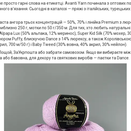
 не просто гарні слова на етикетці. Avanti Yarn починала з оптових
ого в'язання. Сьогодні в каталозі — пряжі з італійських, турецьких
аста ангора трьох концентрацій — 50%, 70% і лінійка Premium з люр
иблизно 250 г, мотки по 50 г/350 м. Для тих, хто любить натуральні
Alpapa Lux (50% альпака, 12% меринос), Super Kid Silk (70% мохер, 3
велюром Puffy, блискучою Dance з 14% люрексу, а також Королівсько
рил, 700 м/50 г) і Baby Tweed (30% вовна, 40% акрил, 30% нейлон).
ощой, ЗаУкрпошта або забрати самовозом. Якщо ви вибираєте між де
a або бавовна, для декору та святкових виробів — паєтки та Dance.