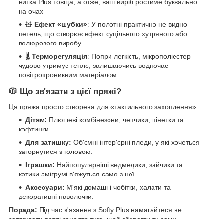
нитка Plus товща, а отже, ваш виріб ростиме буквально
на очах.
🧸
Ефект «шубки»:
У полотні практично не видно
петель, що створює ефект суцільного хутряного або
велюрового виробу.
🌡️
Терморегуляція:
Попри легкість, мікрополіестер
чудово утримує тепло, залишаючись водночас
повітропроникним матеріалом.
🧥 Що зв'язати з цієї пряжі?
Ця пряжа просто створена для «тактильного захоплення»:
Дітям:
Плюшеві комбінезони, чепчики, пінетки та
кофтинки.
Для затишку:
Об'ємні інтер'єрні пледи, у які хочеться
загорнутися з головою.
Іграшки:
Найпопулярніші ведмедики, зайчики та
котики амігрумі в'яжуться саме з неї.
Аксесуари:
М'які домашні чобітки, халати та
декоративні наволочки.
Порада:
Під час в'язання з Softy Plus намагайтеся не
затягувати петлі занадто туго, щоб зберегти ту саму