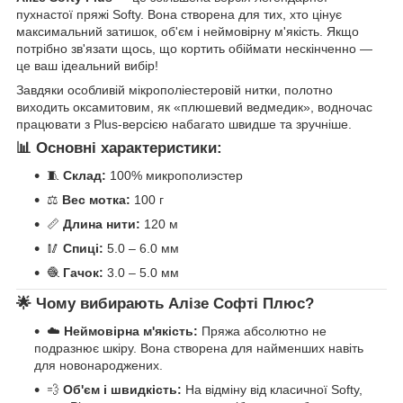
пухнастої пряжі Softy. Вона створена для тих, хто цінує
максимальний затишок, об'єм і неймовірну м'якість. Якщо
потрібно зв'язати щось, що кортить обіймати нескінченно —
це ваш ідеальний вибір!
Завдяки особливій мікрополіестеровій нитки, полотно
виходить оксамитовим, як «плюшевий ведмедик», водночас
працювати з Plus-версією набагато швидше та зручніше.
📊 Основні характеристики:
🧵
Склад:
100% микрополиэстер
⚖️
Вес мотка:
100 г
📏
Длина нити:
120 м
🥢
Спиці:
5.0 – 6.0 мм
🧶
Гачок:
3.0 – 5.0 мм
🌟 Чому вибирають Алізе Софті Плюс?
☁️
Неймовірна м'якість:
Пряжа абсолютно не
подразнює шкіру. Вона створена для найменших навіть
для новонароджених.
💨
Об'єм і швидкість:
На відміну від класичної Softy,