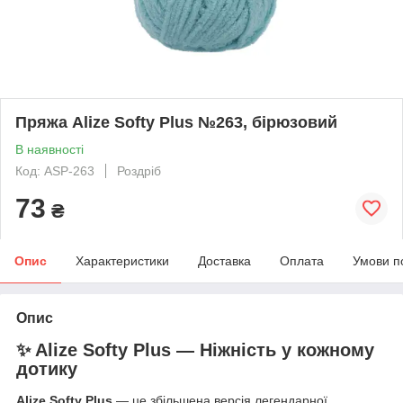
Пряжа Alize Softy Plus №263, бірюзовий
В наявності
Код: ASP-263
Роздріб
73
₴
Опис
Характеристики
Доставка
Оплата
Умови п
Опис
✨ Alize Softy Plus — Ніжність у кожному
дотику
Alize Softy Plus
— це збільшена версія легендарної