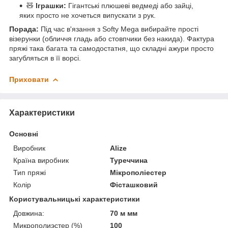
🧸
Іграшки:
Гігантські плюшеві ведмеді або зайці,
яких просто не хочеться випускати з рук.
Порада:
Під час в'язання з Softy Mega вибирайте прості
візерунки (обличчя гладь або стовпчики без накида). Фактура
пряжі така багата та самодостатня, що складні ажури просто
загубляться в її ворсі.
Приховати
Характеристики
Основні
Виробник
Alize
Країна виробник
Туреччина
Тип пряжі
Мікрополіестер
Колір
Фісташковий
Користувальницькі характеристики
Довжина:
70 м мм
Микрополиэстер (%)
100