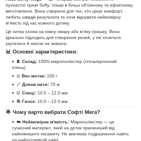
пухнастої пряжі Softy, тільки в більш об'ємному та ефектному
виготовленні. Вона створена для тих, хто цінує комфорт,
любить швидкі результати та хоче відчувати неймовірну
м'якість під час кожного дотику.
Ця нитка схожа на ніжну хмару або м'яку іграшку. Вона
ідеально підходить для створення речей, у які хочеться
укутатися й ніколи не знімати.
📊 Основні характеристики:
🧵
Склад:
100% мікрополіестер (гіпоалергенний
плюш)
⚖️
Вес мотка:
100 г
📏
Длина нити:
70 м
🥢
Спиці:
10.0 – 12.0 мм
🧶
Гачок:
10.0 – 12.0 мм
🌟 Чому варто вибрати Софті Мега?
☁️
Неймовірна м'якість:
Мікрополіестер — це
сучасний матеріал, який на дотик приємніший від
найніжнішого оксамиту. Не викликає подразнення навіть
на найчутливішій шкірі.