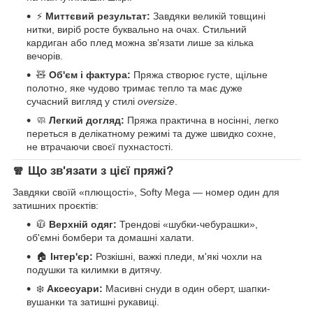
⚡
Миттєвий результат:
Завдяки великій товщині
нитки, виріб росте буквально на очах. Стильний
кардиган або плед можна зв'язати лише за кілька
вечорів.
🧸
Об'єм і фактура:
Пряжа створює густе, щільне
полотно, яке чудово тримає тепло та має дуже
сучасний вигляд у стилі
oversize
.
🧼
Легкий догляд:
Пряжа практична в носінні, легко
переться в делікатному режимі та дуже швидко сохне,
не втрачаючи своєї пухнастості.
🧣 Що зв'язати з цієї пряжі?
Завдяки своїй «плющості», Softy Mega — номер один для
затишних проєктів:
🧥
Верхній одяг:
Трендові «шубки-чебурашки»,
об'ємні бомбери та домашні халати.
🏠
Інтер'єр:
Розкішні, важкі пледи, м'які чохли на
подушки та килимки в дитячу.
❄️
Аксесуари:
Масивні снуди в один оберт, шапки-
вушанки та затишні рукавиці.