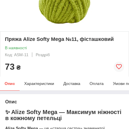
Пряжа Alize Softy Mega №11, фісташковий
В наявності
Код: ASM-11
Роздріб
73
₴
Опис
Характеристики
Доставка
Оплата
Умови п
Опис
✨ Alize Softy Mega — Максимум ніжності
в кожному петельці
Alize Softy Mega
— це «старша сестра» знаменитої