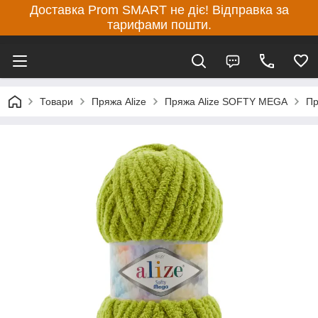
Доставка Prom SMART не діє! Відправка за
тарифами пошти.
Товари
Пряжа Alize
Пряжа Alize SOFTY MEGA
Пр