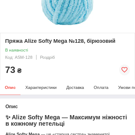
Пряжа Alize Softy Mega №128, бірюзовий
В наявності
Код: ASM-128
Роздріб
73
₴
Опис
Характеристики
Доставка
Оплата
Умови п
Опис
✨ Alize Softy Mega — Максимум ніжності
в кожному петельці
Alize Softy Mega
— це «старша сестра» знаменитої