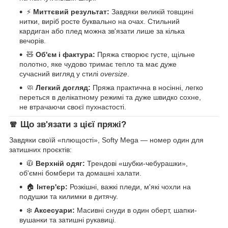
⚡
Миттєвий результат:
Завдяки великій товщині
нитки, виріб росте буквально на очах. Стильний
кардиган або плед можна зв'язати лише за кілька
вечорів.
🧸
Об'єм і фактура:
Пряжа створює густе, щільне
полотно, яке чудово тримає тепло та має дуже
сучасний вигляд у стилі
oversize
.
🧼
Легкий догляд:
Пряжа практична в носінні, легко
переться в делікатному режимі та дуже швидко сохне,
не втрачаючи своєї пухнастості.
🧣 Що зв'язати з цієї пряжі?
Завдяки своїй «плющості», Softy Mega — номер один для
затишних проєктів:
🧥
Верхній одяг:
Трендові «шубки-чебурашки»,
об'ємні бомбери та домашні халати.
🏠
Інтер'єр:
Розкішні, важкі пледи, м'які чохли на
подушки та килимки в дитячу.
❄️
Аксесуари:
Масивні снуди в один оберт, шапки-
вушанки та затишні рукавиці.