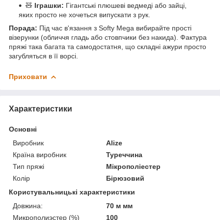
🧸
Іграшки:
Гігантські плюшеві ведмеді або зайці,
яких просто не хочеться випускати з рук.
Порада:
Під час в'язання з Softy Mega вибирайте прості
візерунки (обличчя гладь або стовпчики без накида). Фактура
пряжі така багата та самодостатня, що складні ажури просто
загубляться в її ворсі.
Приховати
Характеристики
Основні
Виробник
Alize
Країна виробник
Туреччина
Тип пряжі
Мікрополіестер
Колір
Бірюзовий
Користувальницькі характеристики
Довжина:
70 м мм
Микрополиэстер (%)
100