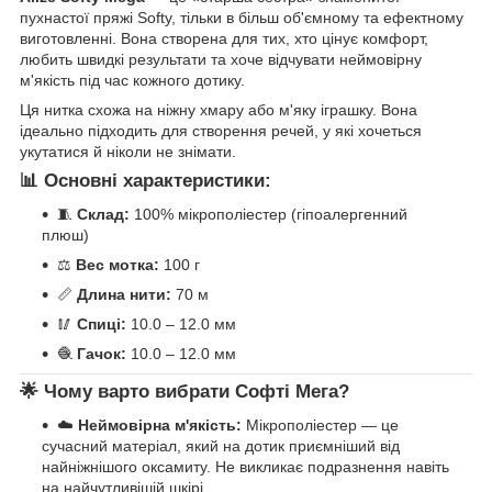
пухнастої пряжі Softy, тільки в більш об'ємному та ефектному
виготовленні. Вона створена для тих, хто цінує комфорт,
любить швидкі результати та хоче відчувати неймовірну
м'якість під час кожного дотику.
Ця нитка схожа на ніжну хмару або м'яку іграшку. Вона
ідеально підходить для створення речей, у які хочеться
укутатися й ніколи не знімати.
📊 Основні характеристики:
🧵
Склад:
100% мікрополіестер (гіпоалергенний
плюш)
⚖️
Вес мотка:
100 г
📏
Длина нити:
70 м
🥢
Спиці:
10.0 – 12.0 мм
🧶
Гачок:
10.0 – 12.0 мм
🌟 Чому варто вибрати Софті Мега?
☁️
Неймовірна м'якість:
Мікрополіестер — це
сучасний матеріал, який на дотик приємніший від
найніжнішого оксамиту. Не викликає подразнення навіть
на найчутливішій шкірі.