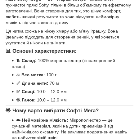
пухнастої пряжі Softy, тільки в більш об'ємному та ефектному
виготовленні. Вона створена для тих, хто цінує комфорт,
любить швидкі результати та хоче відчувати неймовірну
м'якість під час кожного дотику.
Ця нитка схожа на ніжну хмару або м'яку іграшку. Вона
ідеально підходить для створення речей, у які хочеться
укутатися й ніколи не знімати.
📊 Основні характеристики:
🧵
Склад:
100% мікрополіестер (гіпоалергенний
плюш)
⚖️
Вес мотка:
100 г
📏
Длина нити:
70 м
🥢
Спиці:
10.0 – 12.0 мм
🧶
Гачок:
10.0 – 12.0 мм
🌟 Чому варто вибрати Софті Мега?
☁️
Неймовірна м'якість:
Мікрополіестер — це
сучасний матеріал, який на дотик приємніший від
найніжнішого оксамиту. Не викликає подразнення навіть
на найчутливішій шкірі.