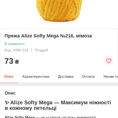
Пряжа Alize Softy Mega №216, мімоза
В наявності
Код: ASM-216
Роздріб
73
₴
Опис
Характеристики
Доставка
Оплата
Умови п
Опис
✨ Alize Softy Mega — Максимум ніжності
в кожному петельці
Alize Softy Mega
— це «старша сестра» знаменитої