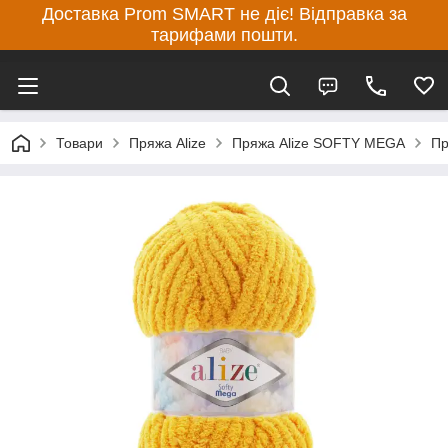
Доставка Prom SMART не діє! Відправка за
тарифами пошти.
Товари
Пряжа Alize
Пряжа Alize SOFTY MEGA
Пр