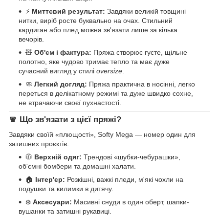
⚡
Миттєвий результат:
Завдяки великій товщині
нитки, виріб росте буквально на очах. Стильний
кардиган або плед можна зв'язати лише за кілька
вечорів.
🧸
Об'єм і фактура:
Пряжа створює густе, щільне
полотно, яке чудово тримає тепло та має дуже
сучасний вигляд у стилі
oversize
.
🧼
Легкий догляд:
Пряжа практична в носінні, легко
переться в делікатному режимі та дуже швидко сохне,
не втрачаючи своєї пухнастості.
🧣 Що зв'язати з цієї пряжі?
Завдяки своїй «плющості», Softy Mega — номер один для
затишних проєктів:
🧥
Верхній одяг:
Трендові «шубки-чебурашки»,
об'ємні бомбери та домашні халати.
🏠
Інтер'єр:
Розкішні, важкі пледи, м'які чохли на
подушки та килимки в дитячу.
❄️
Аксесуари:
Масивні снуди в один оберт, шапки-
вушанки та затишні рукавиці.