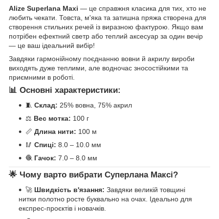
Alize Superlana Maxi
— це справжня класика для тих, хто не
любить чекати. Товста, м'яка та затишна пряжа створена для
створення стильних речей із виразною фактурою. Якщо вам
потрібен ефектний светр або теплий аксесуар за один вечір
— це ваш ідеальний вибір!
Завдяки гармонійному поєднанню вовни й акрилу вироби
виходять дуже теплими, але водночас зносостійкими та
приємними в роботі.
📊 Основні характеристики:
🧵
Склад:
25% вовна, 75% акрил
⚖️
Вес мотка:
100 г
📏
Длина нити:
100 м
🥢
Спиці:
8.0 – 10.0 мм
🧶
Гачок:
7.0 – 8.0 мм
🌟 Чому варто вибрати Суперлана Максі?
🚀
Швидкість в'язання:
Завдяки великій товщині
нитки полотно росте буквально на очах. Ідеально для
експрес-проєктів і новачків.