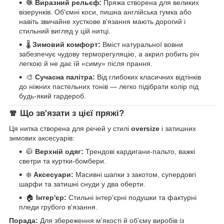
🧶
Виразний рельєф:
Пряжа створена для великих
візерунків. Об'ємні коси, пишна англійська гумка або
навіть звичайне хусткове в'язання мають дорогий і
стильний вигляд у цій нитці.
🌡️
Зимовий комфорт:
Вміст натуральної вовни
забезпечує чудову терморегуляцію, а акрил робить річ
легкою й не дає їй «симу» після прання.
🎨
Сучасна палітра:
Від глибоких класичних відтінків
до ніжних пастельних тонів — легко підібрати колір під
будь-який гардероб.
🧣 Що зв'язати з цієї пряжі?
Ця нитка створена для речей у стилі
oversize
і затишних
зимових аксесуарів:
🧥
Верхній одяг:
Трендові кардигани-пальто, важкі
светри та куртки-бомбери.
❄️
Аксесуари:
Масивні шапки з закотом, супердовгі
шарфи та затишні снуди у два оберти.
🏠
Інтер'єр:
Стильні інтер'єрні подушки та фактурні
пледи грубого в'язання.
Порада:
Для збереження м'якості й об'єму виробів із