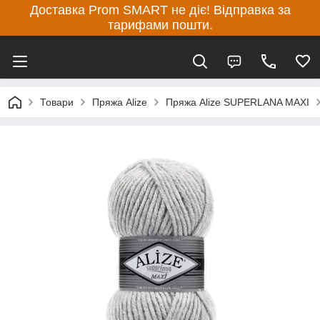
Доставка Prom SMART не діє! Відправка за
тарифами пошти.
Товари
Пряжа Alize
Пряжа Alize SUPERLANA MAXI