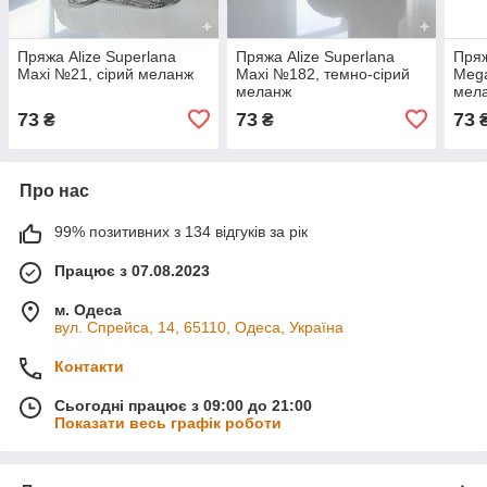
Пряжа Alize Superlana
Пряжа Alize Superlana
Пряж
Maxi №21, сірий меланж
Maxi №182, темно-сірий
Mega
меланж
мел
73
73
73
₴
₴
Про нас
99% позитивних з 134 відгуків за рік
Працює з 07.08.2023
м. Одеса
вул. Спрейса, 14, 65110, Одеса, Україна
Контакти
Сьогодні працює з 09:00 до 21:00
Показати весь графік роботи