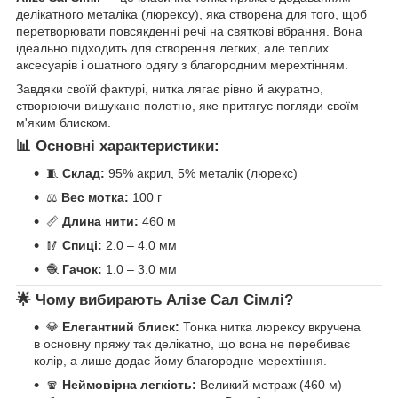
делікатного металіка (люрексу), яка створена для того, щоб
перетворювати повсякденні речі на святкові вбрання. Вона
ідеально підходить для створення легких, але теплих
аксесуарів і ошатного одягу з благородним мерехтінням.
Завдяки своїй фактурі, нитка лягає рівно й акуратно,
створюючи вишукане полотно, яке притягує погляди своїм
м'яким блиском.
📊 Основні характеристики:
🧵
Склад:
95% акрил, 5% металік (люрекс)
⚖️
Вес мотка:
100 г
📏
Длина нити:
460 м
🥢
Спиці:
2.0 – 4.0 мм
🧶
Гачок:
1.0 – 3.0 мм
🌟 Чому вибирають Алізе Сал Сімлі?
💎
Елегантний блиск:
Тонка нитка люрексу вкручена
в основну пряжу так делікатно, що вона не перебиває
колір, а лише додає йому благородне мерехтіння.
🧣
Неймовірна легкість:
Великий метраж (460 м)