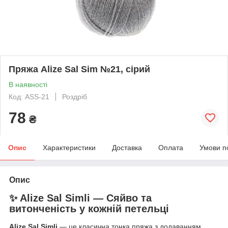
Пряжа Alize Sal Sim №21, сірий
В наявності
Код: ASS-21
Роздріб
78
₴
Опис
Характеристики
Доставка
Оплата
Умови п
Опис
✨ Alize Sal Simli — Сяйво та
витонченість у кожній петельці
Alize Sal Simli
— це класична тонка пряжа з додаванням