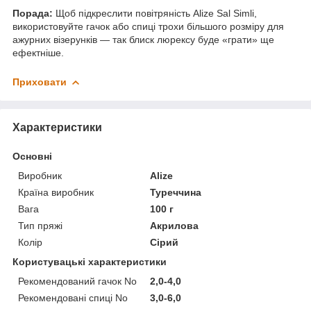
Порада:
Щоб підкреслити повітряність Alize Sal Simli,
використовуйте гачок або спиці трохи більшого розміру для
ажурних візерунків — так блиск люрексу буде «грати» ще
ефектніше.
Приховати
Характеристики
Основні
Виробник
Alize
Країна виробник
Туреччина
Вага
100 г
Тип пряжі
Акрилова
Колір
Сірий
Користувацькі характеристики
Рекомендований гачок No
2,0-4,0
Рекомендовані спиці No
3,0-6,0