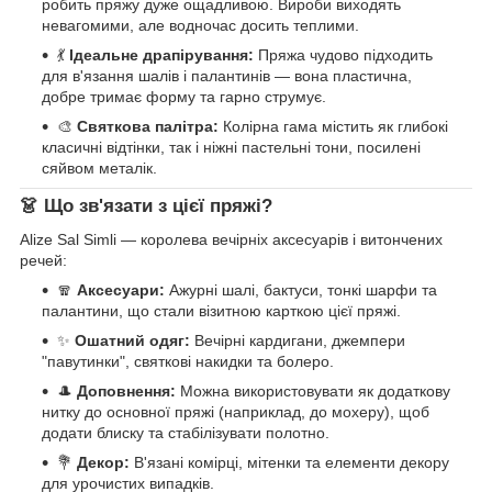
робить пряжу дуже ощадливою. Вироби виходять
невагомими, але водночас досить теплими.
💃
Ідеальне драпірування:
Пряжа чудово підходить
для в'язання шалів і палантинів — вона пластична,
добре тримає форму та гарно струмує.
🎨
Святкова палітра:
Колірна гама містить як глибокі
класичні відтінки, так і ніжні пастельні тони, посилені
сяйвом металік.
👗 Що зв'язати з цієї пряжі?
Alize Sal Simli — королева вечірніх аксесуарів і витончених
речей:
🧣
Аксесуари:
Ажурні шалі, бактуси, тонкі шарфи та
палантини, що стали візитною карткою цієї пряжі.
✨
Ошатний одяг:
Вечірні кардигани, джемпери
"павутинки", святкові накидки та болеро.
🎩
Доповнення:
Можна використовувати як додаткову
нитку до основної пряжі (наприклад, до мохеру), щоб
додати блиску та стабілізувати полотно.
💐
Декор:
В'язані комірці, мітенки та елементи декору
для урочистих випадків.