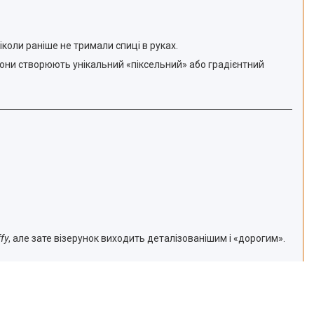
коли раніше не тримали спиці в руках.
я вони створюють унікальний «піксельний» або градієнтний
fy
, але зате візерунок виходить деталізованішим і «дорогим».