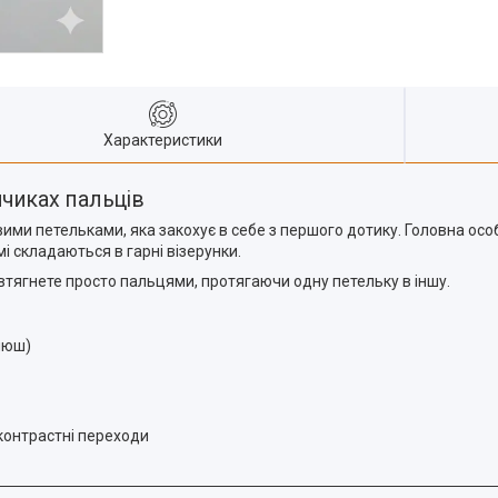
Характеристики
інчиках пальців
ми петельками, яка закохує в себе з першого дотику. Головна особ
і складаються в гарні візерунки.
 втягнете просто пальцями, протягаючи одну петельку в іншу.
люш)
 контрастні переходи