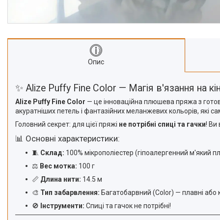
Опис
✨ Alize Puffy Fine Color — Магія в'язання на к
Alize Puffy Fine Color
— це інноваційна плюшева пряжа з готови
акуратніших петель і фантазійних меланжевих кольорів, які сам
Головний секрет: для цієї пряжі
не потрібні спиці та гачки
! Ви
📊 Основні характеристики:
🧵
Склад:
100% мікрополіестер (гіпоалергенний м'який п
⚖️
Вес мотка:
100 г
📏
Длина нити:
14.5 м
🎨
Тип забарвлення:
Багатобарвний (Color) — плавні або
🚫
Інструменти:
Спиці та гачок не потрібні!