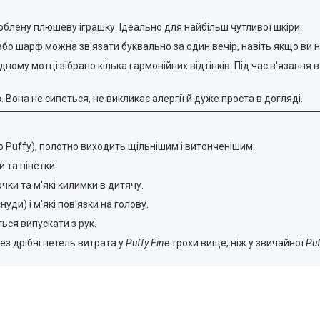
блену плюшеву іграшку. Ідеально для найбільш чутливої шкіри.
бо шарф можна зв'язати буквально за один вечір, навіть якщо ви ні
дному мотці зібрано кілька гармонійних відтінків. Під час в'язанн
Вона не сипеться, не викликає алергії й дуже проста в догляді.
Puffy), полотно виходить щільнішим і витонченішим:
 та пінетки.
ки та м'які килимки в дитячу.
уди) і м'які пов'язки на голову.
ься випускати з рук.
ез дрібні петель витрата у
Puffy Fine
трохи вище, ніж у звичайної
Puf