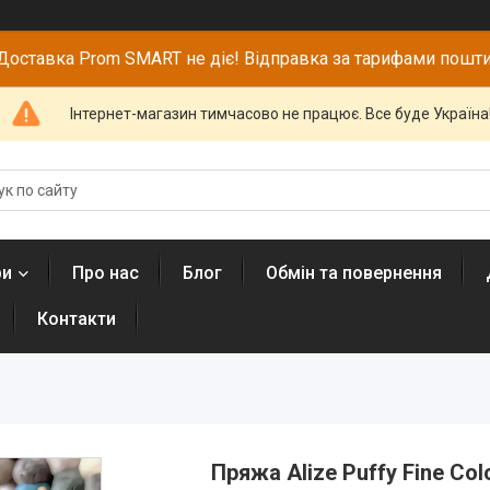
Доставка Prom SMART не діє! Відправка за тарифами пошти
Інтернет-магазин тимчасово не працює. Все буде Україна
ри
Про нас
Блог
Обмін та повернення
Контакти
Пряжа Alize Puffy Fine Col