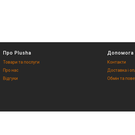
Про Plusha
Допомога
Товари та послуги
Контакти
Про нас
Доставка і о
Відгуки
Обмін та пов