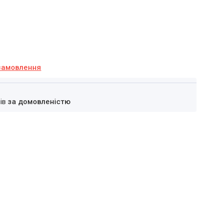
замовлення
нів
за домовленістю