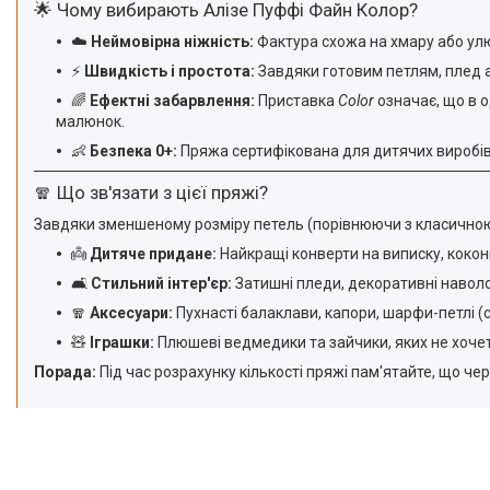
🌟 Чому вибирають Алізе Пуффі Файн Колор?
☁️
Неймовірна ніжність:
Фактура схожа на хмару або улю
⚡
Швидкість і простота:
Завдяки готовим петлям, плед а
🌈
Ефектні забарвлення:
Приставка
Color
означає, що в о
малюнок.
👶
Безпека 0+:
Пряжа сертифікована для дитячих виробів. 
🧣 Що зв'язати з цієї пряжі?
Завдяки зменшеному розміру петель (порівнюючи з класичною 
👼
Дитяче придане:
Найкращі конверти на виписку, кокони
🛋️
Стильний інтер'єр:
Затишні пледи, декоративні наволоч
🧣
Аксесуари:
Пухнасті балаклави, капори, шарфи-петлі (сн
🧸
Іграшки:
Плюшеві ведмедики та зайчики, яких не хочет
Порада:
Під час розрахунку кількості пряжі пам'ятайте, що чер