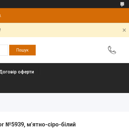
.
!
Договір оферти
or №5939, м'ятно-сіро-білий