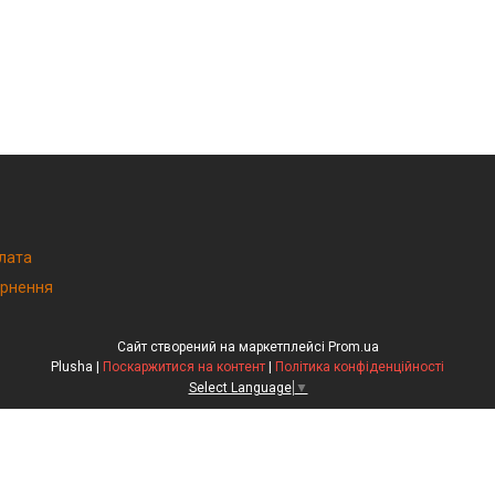
плата
ернення
Сайт створений на маркетплейсі
Prom.ua
Plusha |
Поскаржитися на контент
|
Політика конфіденційності
Select Language
▼