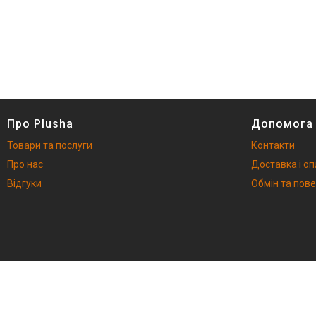
Про Plusha
Допомога
Товари та послуги
Контакти
Про нас
Доставка і о
Відгуки
Обмін та пов