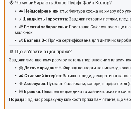
🌟 Чому вибирають Алізе Пуффі Файн Колор?
☁️
Неймовірна ніжність:
Фактура схожа на хмару або улю
⚡
Швидкість і простота:
Завдяки готовим петлям, плед а
🌈
Ефектні забарвлення:
Приставка
Color
означає, що в о
малюнок.
👶
Безпека 0+:
Пряжа сертифікована для дитячих виробів. 
🧣 Що зв'язати з цієї пряжі?
Завдяки зменшеному розміру петель (порівнюючи з класичною 
👼
Дитяче придане:
Найкращі конверти на виписку, кокони
🛋️
Стильний інтер'єр:
Затишні пледи, декоративні наволоч
🧣
Аксесуари:
Пухнасті балаклави, капори, шарфи-петлі (сн
🧸
Іграшки:
Плюшеві ведмедики та зайчики, яких не хочет
Порада:
Під час розрахунку кількості пряжі пам'ятайте, що чер