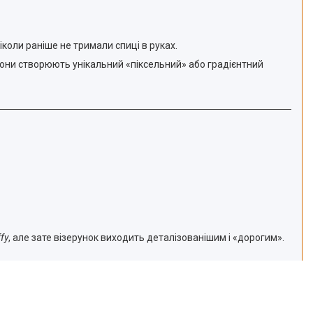
коли раніше не тримали спиці в руках.
я вони створюють унікальний «піксельний» або градієнтний
fy
, але зате візерунок виходить деталізованішим і «дорогим».