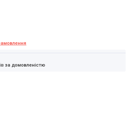
замовлення
нів
за домовленістю