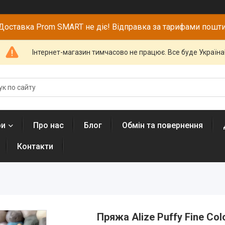
Доставка Prom SMART не діє! Відправка за тарифами пошти
Інтернет-магазин тимчасово не працює. Все буде Україна
ри
Про нас
Блог
Обмін та повернення
Контакти
Пряжа Alize Puffy Fine C