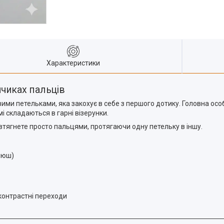
Характеристики
інчиках пальців
ми петельками, яка закохує в себе з першого дотику. Головна особ
і складаються в гарні візерунки.
 втягнете просто пальцями, протягаючи одну петельку в іншу.
люш)
 контрастні переходи