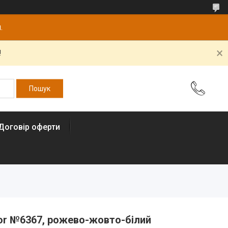
.
!
Договір оферти
olor №6367, рожево-жовто-білий