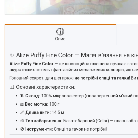
Опис
✨ Alize Puffy Fine Color — Магія в'язання на к
Alize Puffy Fine Color
— це інноваційна плюшева пряжа з готови
акуратніших петель і фантазійних меланжевих кольорів, які сам
Головний секрет: для цієї пряжі
не потрібні спиці та гачки
! Ви
📊 Основні характеристики:
🧵
Склад:
100% мікрополіестер (гіпоалергенний м'який п
⚖️
Вес мотка:
100 г
📏
Длина нити:
14.5 м
🎨
Тип забарвлення:
Багатобарвний (Color) — плавні або
🚫
Інструменти:
Спиці та гачок не потрібні!