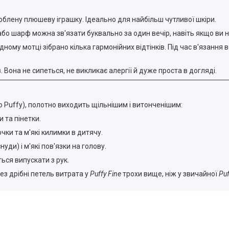
блену плюшеву іграшку. Ідеально для найбільш чутливої шкіри.
бо шарф можна зв'язати буквально за один вечір, навіть якщо ви ні
дному мотці зібрано кілька гармонійних відтінків. Під час в'язанн
Вона не сипеться, не викликає алергії й дуже проста в догляді.
Puffy), полотно виходить щільнішим і витонченішим:
 та пінетки.
ки та м'які килимки в дитячу.
уди) і м'які пов'язки на голову.
ься випускати з рук.
ез дрібні петель витрата у
Puffy Fine
трохи вище, ніж у звичайної
Puf