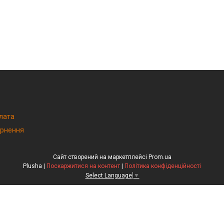
плата
ернення
Сайт створений на маркетплейсі
Prom.ua
Plusha |
Поскаржитися на контент
|
Політика конфіденційності
Select Language
▼