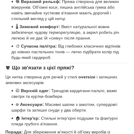
🧶
Виразний рельєф:
Пряжа створена для великих
візерунків. Об'ємні коси, пишна англійська гумка або
навіть звичайне хусткове в'язання мають дорогий і
стильний вигляд у цій нитці.
🌡️
Зимовий комфорт:
Вміст натуральної вовни
забезпечує чудову терморегуляцію, а акрил робить річ
легкою й не дає їй «симу» після прання.
🎨
Сучасна палітра:
Від глибоких класичних відтінків
до ніжних пастельних тонів — легко підібрати колір під
будь-який гардероб.
🧣 Що зв'язати з цієї пряжі?
Ця нитка створена для речей у стилі
oversize
і затишних
зимових аксесуарів:
🧥
Верхній одяг:
Трендові кардигани-пальто, важкі
светри та куртки-бомбери.
❄️
Аксесуари:
Масивні шапки з закотом, супердовгі
шарфи та затишні снуди у два оберти.
🏠
Інтер'єр:
Стильні інтер'єрні подушки та фактурні
пледи грубого в'язання.
Порада:
Для збереження м'якості й об'єму виробів із