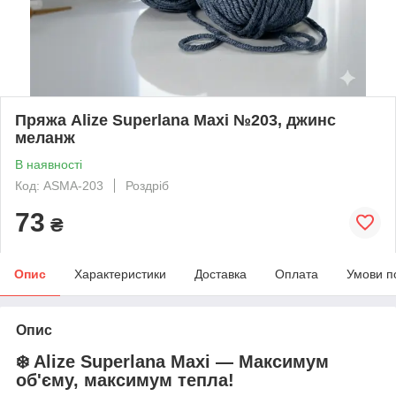
Пряжа Alize Superlana Maxi №203, джинс
меланж
В наявності
Код: ASMA-203
Роздріб
73
₴
Опис
Характеристики
Доставка
Оплата
Умови п
Опис
❄️ Alize Superlana Maxi — Максимум
об'єму, максимум тепла!