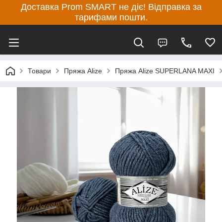
Доставка Prom SMART не діє! Відправка за
тарифами пошти.
Товари
Пряжа Alize
Пряжа Alize SUPERLANA MAXI