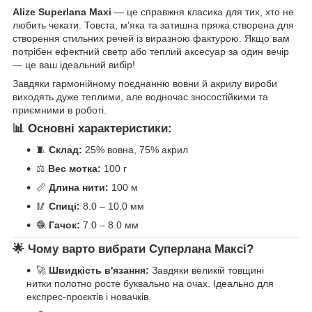
Alize Superlana Maxi
— це справжня класика для тих, хто не
любить чекати. Товста, м'яка та затишна пряжа створена для
створення стильних речей із виразною фактурою. Якщо вам
потрібен ефектний светр або теплий аксесуар за один вечір
— це ваш ідеальний вибір!
Завдяки гармонійному поєднанню вовни й акрилу вироби
виходять дуже теплими, але водночас зносостійкими та
приємними в роботі.
📊 Основні характеристики:
🧵
Склад:
25% вовна, 75% акрил
⚖️
Вес мотка:
100 г
📏
Длина нити:
100 м
🥢
Спиці:
8.0 – 10.0 мм
🧶
Гачок:
7.0 – 8.0 мм
🌟 Чому варто вибрати Суперлана Максі?
🚀
Швидкість в'язання:
Завдяки великій товщині
нитки полотно росте буквально на очах. Ідеально для
експрес-проєктів і новачків.