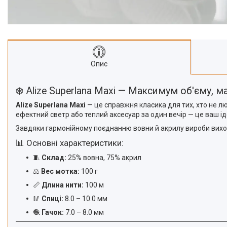
Опис
❄️ Alize Superlana Maxi — Максимум об'єму, 
Alize Superlana Maxi
— це справжня класика для тих, хто не л
ефектний светр або теплий аксесуар за один вечір — це ваш ід
Завдяки гармонійному поєднанню вовни й акрилу вироби виход
📊 Основні характеристики:
🧵
Склад:
25% вовна, 75% акрил
⚖️
Вес мотка:
100 г
📏
Длина нити:
100 м
🥢
Спиці:
8.0 – 10.0 мм
🧶
Гачок:
7.0 – 8.0 мм