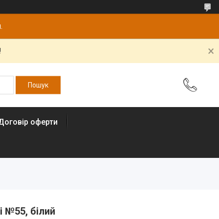
.
!
Договір оферти
i №55, білий