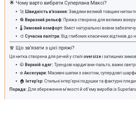
🌟 Чому варто вибрати Суперлана Максі?
🚀
Швидкість в'язання:
Завдяки великій товщині нитки по
🧶
Виразний рельєф:
Пряжа створена для великих візерунк
🌡️
Зимовий комфорт:
Вміст натуральної вовни забезпечує
🎨
Сучасна палітра:
Від глибоких класичних відтінків до 
🧣 Що зв'язати з цієї пряжі?
Ця нитка створена для речей у стилі
oversize
і затишних зимов
🧥
Верхній одяг:
Трендові кардигани-пальто, важкі светр
❄️
Аксесуари:
Масивні шапки з закотом, супердовгі шарфи 
🏠
Інтер'єр:
Стильні інтер'єрні подушки та фактурні пледи
Порада:
Для збереження м'якості й об'єму виробів із Superla