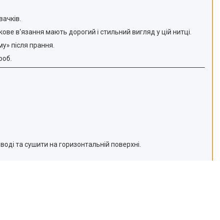
вачків.
кове в'язання мають дорогий і стильний вигляд у цій нитці.
му» після прання.
роб.
воді та сушити на горизонтальній поверхні.