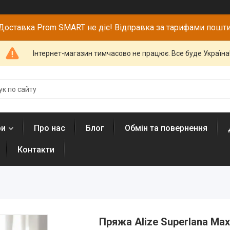
Доставка Prom SMART не діє! Відправка за тарифами пошти
Інтернет-магазин тимчасово не працює. Все буде Україна
ри
Про нас
Блог
Обмін та повернення
Контакти
Пряжа Alize Superlana Max