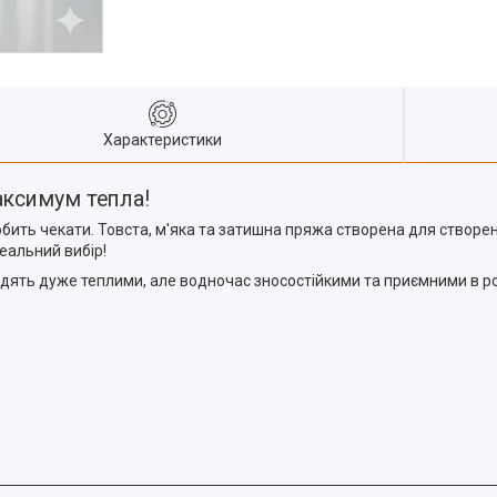
Характеристики
максимум тепла!
юбить чекати. Товста, м'яка та затишна пряжа створена для створе
еальний вибір!
ять дуже теплими, але водночас зносостійкими та приємними в ро