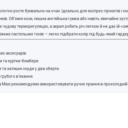
лотно росте буквально на очах. Ідеально для експрес-проєктів і но
ів. Об'ємні коси, пишна англійська гумка або навіть звичайне хуст
 чудову терморегуляцію, а акрил робить річ легкою й не дає їй «си
ніжних пастельних тонів — легко підібрати колір під будь-який гарде
их аксесуарів:
и та куртки-бомбери.
та затишні снуди у два оберти.
 грубого в'язання.
na Maxi рекомендуємо використовувати ручне прання в прохолодній 