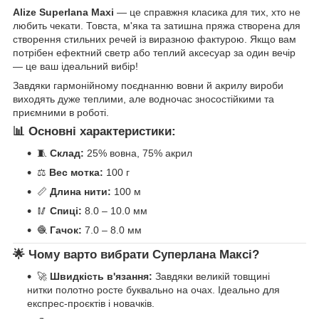
Alize Superlana Maxi
— це справжня класика для тих, хто не
любить чекати. Товста, м'яка та затишна пряжа створена для
створення стильних речей із виразною фактурою. Якщо вам
потрібен ефектний светр або теплий аксесуар за один вечір
— це ваш ідеальний вибір!
Завдяки гармонійному поєднанню вовни й акрилу вироби
виходять дуже теплими, але водночас зносостійкими та
приємними в роботі.
📊 Основні характеристики:
🧵
Склад:
25% вовна, 75% акрил
⚖️
Вес мотка:
100 г
📏
Длина нити:
100 м
🥢
Спиці:
8.0 – 10.0 мм
🧶
Гачок:
7.0 – 8.0 мм
🌟 Чому варто вибрати Суперлана Максі?
🚀
Швидкість в'язання:
Завдяки великій товщині
нитки полотно росте буквально на очах. Ідеально для
експрес-проєктів і новачків.