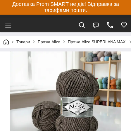
Доставка Prom SMART не діє! Відправка за
тарифами пошти.
Товари
Пряжа Alize
Пряжа Alize SUPERLANA MAXI