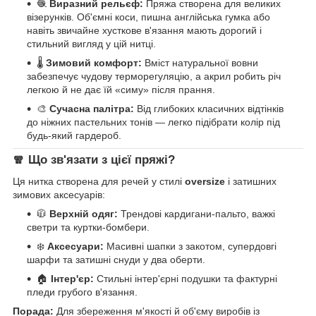
🧶
Виразний рельєф:
Пряжа створена для великих
візерунків. Об'ємні коси, пишна англійська гумка або
навіть звичайне хусткове в'язання мають дорогий і
стильний вигляд у цій нитці.
🌡️
Зимовий комфорт:
Вміст натуральної вовни
забезпечує чудову терморегуляцію, а акрил робить річ
легкою й не дає їй «симу» після прання.
🎨
Сучасна палітра:
Від глибоких класичних відтінків
до ніжних пастельних тонів — легко підібрати колір під
будь-який гардероб.
🧣 Що зв'язати з цієї пряжі?
Ця нитка створена для речей у стилі
oversize
і затишних
зимових аксесуарів:
🧥
Верхній одяг:
Трендові кардигани-пальто, важкі
светри та куртки-бомбери.
❄️
Аксесуари:
Масивні шапки з закотом, супердовгі
шарфи та затишні снуди у два оберти.
🏠
Інтер'єр:
Стильні інтер'єрні подушки та фактурні
пледи грубого в'язання.
Порада:
Для збереження м'якості й об'єму виробів із