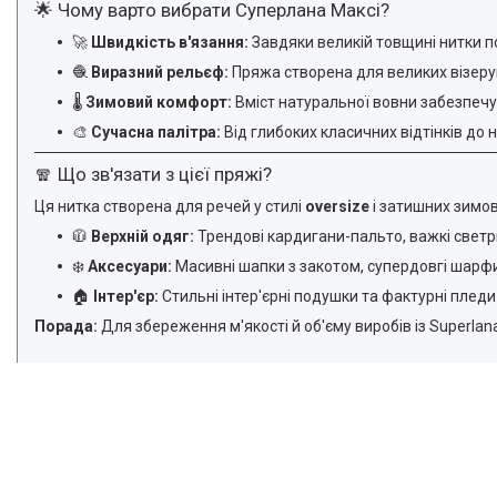
🌟 Чому варто вибрати Суперлана Максі?
🚀
Швидкість в'язання:
Завдяки великій товщині нитки по
🧶
Виразний рельєф:
Пряжа створена для великих візерунк
🌡️
Зимовий комфорт:
Вміст натуральної вовни забезпечує
🎨
Сучасна палітра:
Від глибоких класичних відтінків до 
🧣 Що зв'язати з цієї пряжі?
Ця нитка створена для речей у стилі
oversize
і затишних зимов
🧥
Верхній одяг:
Трендові кардигани-пальто, важкі светр
❄️
Аксесуари:
Масивні шапки з закотом, супердовгі шарфи 
🏠
Інтер'єр:
Стильні інтер'єрні подушки та фактурні пледи
Порада:
Для збереження м'якості й об'єму виробів із Superla