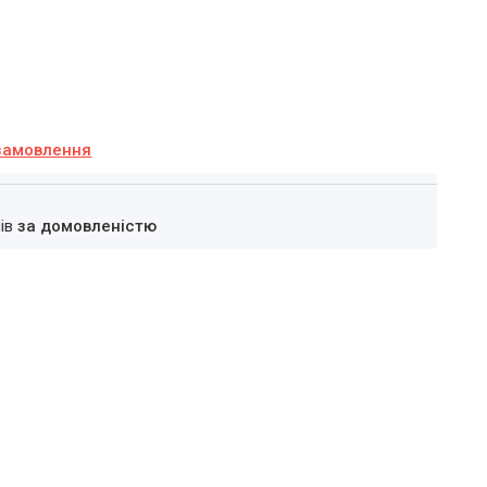
замовлення
нів
за домовленістю