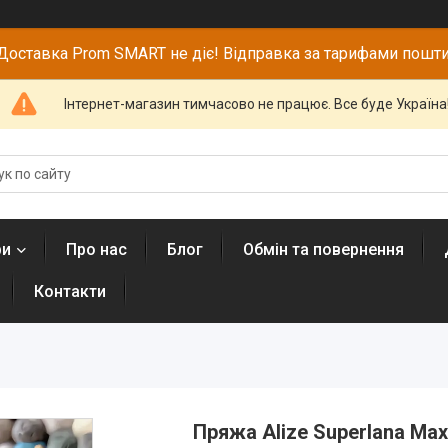
Доставка Prom SMART не діє! Відправка за тарифами пошти
Інтернет-магазин тимчасово не працює. Все буде Україна
ри
Про нас
Блог
Обмін та повернення
Контакти
Пряжа Alize Superlana Max