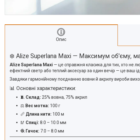
Опис
❄️ Alize Superlana Maxi — Максимум об'єму, 
Alize Superlana Maxi
— це справжня класика для тих, хто не л
ефектний светр або теплий аксесуар за один вечір — це ваш ід
Завдяки гармонійному поєднанню вовни й акрилу вироби виход
📊 Основні характеристики:
🧵
Склад:
25% вовна, 75% акрил
⚖️
Вес мотка:
100 г
📏
Длина нити:
100 м
🥢
Спиці:
8.0 – 10.0 мм
🧶
Гачок:
7.0 – 8.0 мм