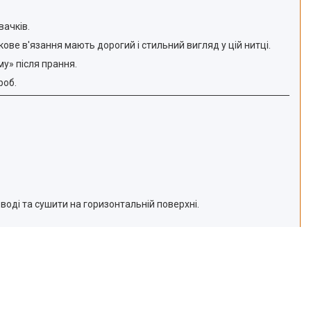
вачків.
кове в'язання мають дорогий і стильний вигляд у цій нитці.
му» після прання.
роб.
воді та сушити на горизонтальній поверхні.