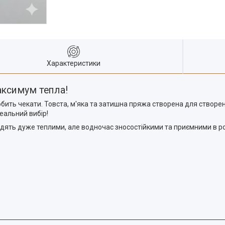
Характеристики
максимум тепла!
юбить чекати. Товста, м'яка та затишна пряжа створена для створе
еальний вибір!
ять дуже теплими, але водночас зносостійкими та приємними в ро