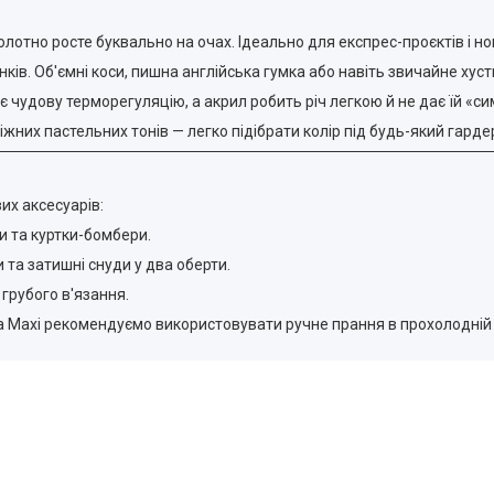
лотно росте буквально на очах. Ідеально для експрес-проєктів і но
ів. Об'ємні коси, пишна англійська гумка або навіть звичайне хуст
 чудову терморегуляцію, а акрил робить річ легкою й не дає їй «си
ніжних пастельних тонів — легко підібрати колір під будь-який гарде
их аксесуарів:
и та куртки-бомбери.
та затишні снуди у два оберти.
 грубого в'язання.
na Maxi рекомендуємо використовувати ручне прання в прохолодній 