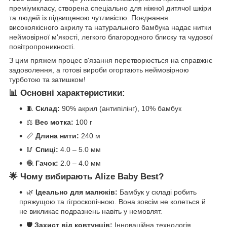
преміумкласу, створена спеціально для ніжної дитячої шкіри
та людей із підвищеною чутливістю. Поєднання
високоякісного акрилу та натурального бамбука надає нитки
неймовірної м'якості, легкого благородного блиску та чудової
повітропроникності.
З цим пряжем процес в'язання перетворюється на справжнє
задоволення, а готові вироби огортають неймовірною
турботою та затишком!
📊 Основні характеристики:
🧵
Склад:
90% акрил (антипілінг), 10% бамбук
⚖️
Вес мотка:
100 г
📏
Длина нити:
240 м
🥢
Спиці:
4.0 – 5.0 мм
🧶
Гачок:
2.0 – 4.0 мм
🌟 Чому вибирають Alize Baby Best?
🌿
Ідеально для малюків:
Бамбук у складі робить
пряжущою та гігроскопічною. Вона зовсім не колеться й
не викликає подразнень навіть у немовлят.
🛡️
Захист від ковтунців:
Інноваційна технологія