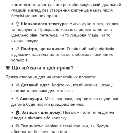
«антипілінг» гарантує, що речі збережуть свій ідеальний
гладкий вигляд без утворення ковтунців навіть після
безлічі машинних прань.
👌
Шовковиста текстура:
Нитка дуже м'яка, гладка
та послушна. Прекрасно ковзає спицями та лягає в
ідеально рівні петельки, чи то лицьова гладь, чи то
складні ажури.
🎨
Палітра, що надихає:
Розкішний вибір відтінків —
від ніжних пастельних тонів до глибоких і насичених
кольорів.
🧣 Що зв'язати з цієї пряжі?
Пряжа створена для найтрепетніших проєктів:
👶
Дитячий одяг:
Кофточки, комбінезони, штанці,
пінетки та чепчики для малюків.
❄️
Аксесуари:
М'які шапочки, шарфики та снуди, які
дитина буде носити із задоволенням.
🏠
Затишок для дому:
Невагомі, але теплі дитячі
пледи в ліжечко або коляску.
🧸
Творчість:
Чарівні в'язані іграшки, які будуть
абсолютно безпечні для ігор.