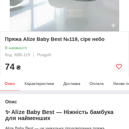
Пряжа Alize Baby Best №119, сіре небо
В наявності
Код: ABB-119
Роздріб
74
₴
Опис
Характеристики
Доставка
Оплата
Умови п
Опис
✨ Alize Baby Best — Ніжність бамбука
для найменших
Alize Baby Best — це унікальна гіпоалергенна пряжа