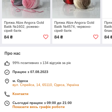
Пряжа Alize Angora Gold
Пряжа Alize Angora Gold
Пряж
Batik №1602, рожево-
Batik №4574, червоно-
Bati
сірий батік
сірий батік
блак
84
84
84
₴
₴
Про нас
99% позитивних з 134 відгуків за рік
Працює з 07.08.2023
м. Одеса
вул. Спрейса, 14, 65110, Одеса, Україна
Контакти
Сьогодні працює з 09:00 до 21:00
Показати весь графік роботи