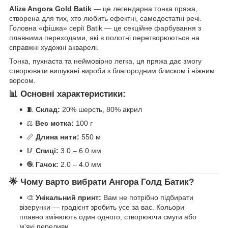
Alize Angora Gold Batik
— це легендарна тонка пряжа,
створена для тих, хто любить ефектні, самодостатні речі.
Головна «фішка» серії Batik — це секційне фарбування з
плавними переходами, які в полотні перетворюються на
справжні художні акварелі.
Тонка, пухнаста та неймовірно легка, ця пряжа дає змогу
створювати вишукані вироби з благородним блиском і ніжним
ворсом.
📊 Основні характеристики:
🧵
Склад:
20% шерсть, 80% акрил
⚖️
Вес мотка:
100 г
📏
Длина нити:
550 м
🥢
Спиці:
3.0 – 6.0 мм
🧶
Гачок:
2.0 – 4.0 мм
🌟 Чому варто вибрати Ангора Голд Батик?
🎨
Унікальний принт:
Вам не потрібно підбирати
візерунки — градієнт зробить усе за вас. Кольори
плавно змінюють один одного, створюючи смуги або
м'які переливи.