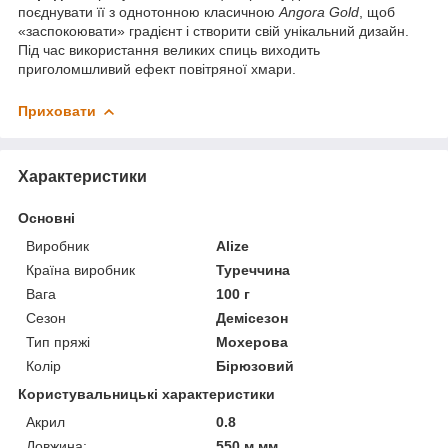
поєднувати її з однотонною класичною
Angora Gold
, щоб
«заспокоювати» градієнт і створити свій унікальний дизайн.
Під час використання великих спиць виходить
приголомшливий ефект повітряної хмари.
Приховати
Характеристики
Основні
Виробник
Alize
Країна виробник
Туреччина
Вага
100 г
Сезон
Демісезон
Тип пряжі
Мохерова
Колір
Бірюзовий
Користувальницькі характеристики
Акрил
0.8
Довжина:
550 м мм