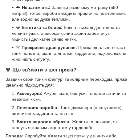
☁️
Невагомість:
Завдяки разючому метражу (550
метрів!), готові вироби виходять практично повітряними,
але водночас дуже теплими.
💎
Естетика та блиск:
Вовна в складі дає тепло та
легкий пушок, а високоякісний акрил забезпечує
міцність і делікатне сяйво нитки.
👗
Прекрасне драпірування:
Пряжа ідеально лягає в
тонкі полотна, шалі та літальні кардигани, підкреслюючи
жіночність силуету.
🧣 Що зв'язати з цієї пряжі?
Завдяки своїй тонкій фактурі та колірним переходам, пряжа
ідеально підходить для:
Аксесуарів:
Ажурні шалі, бактуси, тонкі палантини та
невагомі кіски.
Плечових виробів:
Тонкі джемпери («павутинки»),
витончені кардигани та плаття.
Багатошарових образів:
Жилети та накидки, які
стануть яскравим акцентом у гардеробі.
Порада:
Спробуйте в'язати з цієї пряжі у дві нитки або