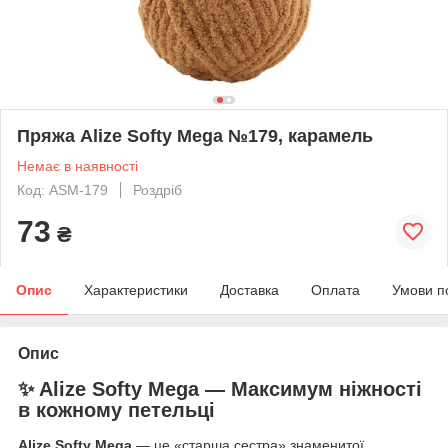
Пряжа Alize Softy Mega №179, карамель
Немає в наявності
Код: ASM-179
Роздріб
73
₴
Опис
Характеристики
Доставка
Оплата
Умови п
Опис
✨ Alize Softy Mega — Максимум ніжності
в кожному петельці
Alize Softy Mega
— це «старша сестра» знаменитої