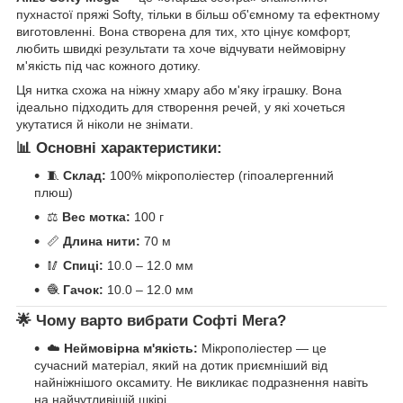
пухнастої пряжі Softy, тільки в більш об'ємному та ефектному
виготовленні. Вона створена для тих, хто цінує комфорт,
любить швидкі результати та хоче відчувати неймовірну
м'якість під час кожного дотику.
Ця нитка схожа на ніжну хмару або м'яку іграшку. Вона
ідеально підходить для створення речей, у які хочеться
укутатися й ніколи не знімати.
📊 Основні характеристики:
🧵
Склад:
100% мікрополіестер (гіпоалергенний
плюш)
⚖️
Вес мотка:
100 г
📏
Длина нити:
70 м
🥢
Спиці:
10.0 – 12.0 мм
🧶
Гачок:
10.0 – 12.0 мм
🌟 Чому варто вибрати Софті Мега?
☁️
Неймовірна м'якість:
Мікрополіестер — це
сучасний матеріал, який на дотик приємніший від
найніжнішого оксамиту. Не викликає подразнення навіть
на найчутливішій шкірі.