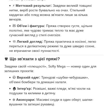
⚡
Миттєвий результат:
Завдяки великій товщині
нитки, виріб росте буквально на очах. Стильний
кардиган або плед можна зв'язати лише за кілька
вечорів.
🧸
Об'єм і фактура:
Пряжа створює густе, щільне
полотно, яке чудово тримає тепло та має дуже
сучасний вигляд у стилі
oversize
.
🧼
Легкий догляд:
Пряжа практична в носінні, легко
переться в делікатному режимі та дуже швидко сохне,
не втрачаючи своєї пухнастості.
🧣 Що зв'язати з цієї пряжі?
Завдяки своїй «плющості», Softy Mega — номер один для
затишних проєктів:
🧥
Верхній одяг:
Трендові «шубки-чебурашки»,
об'ємні бомбери та домашні халати.
🏠
Інтер'єр:
Розкішні, важкі пледи, м'які чохли на
подушки та килимки в дитячу.
❄️
Аксесуари:
Масивні снуди в один оберт, шапки-
вушанки та затишні рукавиці.