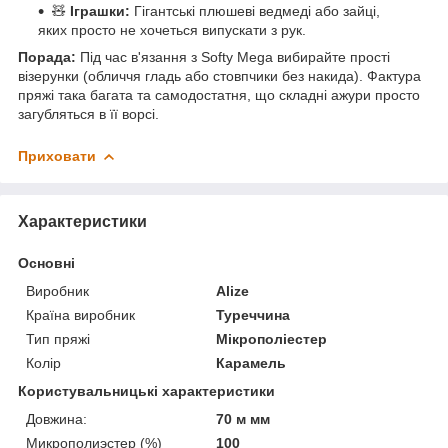
🧸
Іграшки:
Гігантські плюшеві ведмеді або зайці,
яких просто не хочеться випускати з рук.
Порада:
Під час в'язання з Softy Mega вибирайте прості
візерунки (обличчя гладь або стовпчики без накида). Фактура
пряжі така багата та самодостатня, що складні ажури просто
загубляться в її ворсі.
Приховати
Характеристики
Основні
Виробник
Alize
Країна виробник
Туреччина
Тип пряжі
Мікрополіестер
Колір
Карамель
Користувальницькі характеристики
Довжина:
70 м мм
Микрополиэстер (%)
100