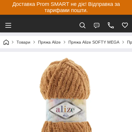
Доставка Prom SMART не діє! Відправка за
тарифами пошти.
Товари
Пряжа Alize
Пряжа Alize SOFTY MEGA
Пр