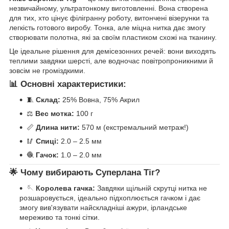
незвичайному, ультратонкому виготовленні. Вона створена
для тих, хто цінує філігранну роботу, витончені візерунки та
легкість готового виробу. Тонка, але міцна нитка дає змогу
створювати полотна, які за своїм пластиком схожі на тканину.
Це ідеальне рішення для демісезонних речей: вони виходять
теплими завдяки шерсті, але водночас повітропроникними й
зовсім не громіздкими.
📊 Основні характеристики:
🧵
Склад:
25% Вовна, 75% Акрил
⚖️
Вес мотка:
100 г
📏
Длина нити:
570 м (екстремальний метраж!)
🥢
Спиці:
2.0 – 2.5 мм
🧶
Гачок:
1.0 – 2.0 мм
🌟 Чому вибирають Суперлана Тіг?
🪡
Королева гачка:
Завдяки щільній скрутці нитка не
розшаровується, ідеально підхоплюється гачком і дає
змогу вив'язувати найскладніші ажури, ірландське
мереживо та тонкі сітки.