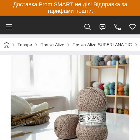
Доставка Prom SMART не діє! Відправка за
тарифами пошти.
Товари
Пряжа Alize
Пряжа Alize SUPERLANA TIG