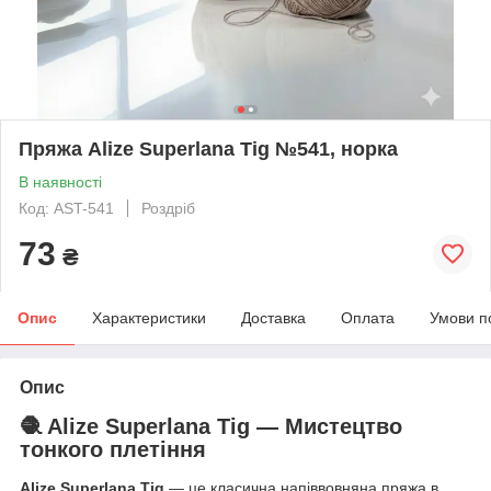
Пряжа Alize Superlana Tig №541, норка
В наявності
Код: AST-541
Роздріб
73
₴
Опис
Характеристики
Доставка
Оплата
Умови п
Опис
🧶 Alize Superlana Tig — Мистецтво
тонкого плетіння
Alize Superlana Tig
— це класична напіввовняна пряжа в