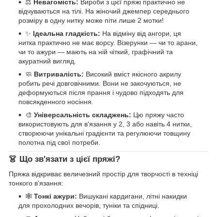
⚖️
Невагомість:
Вироби з цієї пряжі практично не
відчуваються на тілі. На жіночий джемпер середнього
розміру в одну нитку може піти лише 2 мотки!
✨
Ідеальна гладкість:
На відміну від ангори, ця
нитка практично не має ворсу. Візерунки — чи то арани,
чи то ажури — мають на ній чіткий, графічний та
акуратний вигляд.
🧼
Витривалість:
Високий вміст якісного акрилу
робить речі довговічними. Вони не закочуються, не
деформуються після прання і чудово підходять для
повсякденного носіння.
🎨
Універсальність складжень:
Цю пряжу часто
використовують для в'язання у 2, 3 або навіть 4 нитки,
створюючи унікальні градієнти та регулюючи товщину
полотна під свої потреби.
👗 Що зв'язати з цієї пряжі?
Пряжа відкриває величезний простір для творчості в техніці
тонкого в'язання:
🕸️
Тонкі ажури:
Вишукані кардигани, літні накидки
для прохолодних вечорів, туніки та спідниці.