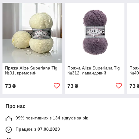
Пряжа Alize Superlana Tig
Пряжа Alize Superlana Tig
Пряж
№01, кремовий
№312, лавандовий
№404
73
73
73
₴
₴
Про нас
99% позитивних з 134 відгуків за рік
Працює з 07.08.2023