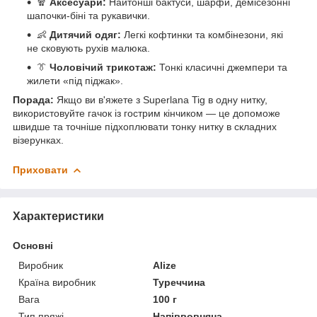
🧣
Аксесуари:
Найтонші бактуси, шарфи, демісезонні
шапочки-біні та рукавички.
👶
Дитячий одяг:
Легкі кофтинки та комбінезони, які
не сковують рухів малюка.
👔
Чоловічий трикотаж:
Тонкі класичні джемпери та
жилети «під піджак».
Порада:
Якщо ви в'яжете з Superlana Tig в одну нитку,
використовуйте гачок із гострим кінчиком — це допоможе
швидше та точніше підхоплювати тонку нитку в складних
візерунках.
Приховати
Характеристики
Основні
Виробник
Alize
Країна виробник
Туреччина
Вага
100 г
Тип пряжі
Напіввовняна