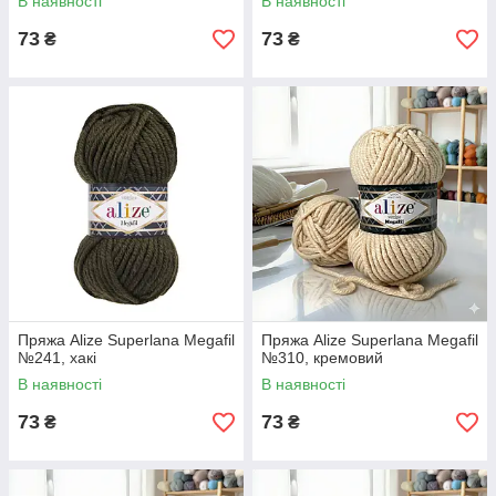
В наявності
В наявності
73
73
₴
₴
Пряжа Alize Superlana Megafil
Пряжа Alize Superlana Megafil
№241, хакі
№310, кремовий
В наявності
В наявності
73
73
₴
₴