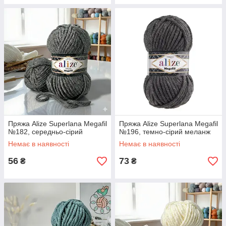
Пряжа Alize Superlana Megafil
Пряжа Alize Superlana Megafil
№182, середньо-сірий
№196, темно-сірий меланж
Немає в наявності
Немає в наявності
56
73
₴
₴