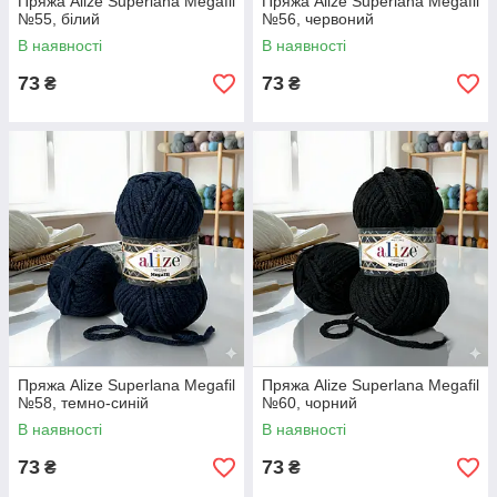
Пряжа Alize Superlana Megafil
Пряжа Alize Superlana Megafil
№55, білий
№56, червоний
В наявності
В наявності
73
73
₴
₴
Пряжа Alize Superlana Megafil
Пряжа Alize Superlana Megafil
№58, темно-синій
№60, чорний
В наявності
В наявності
73
73
₴
₴