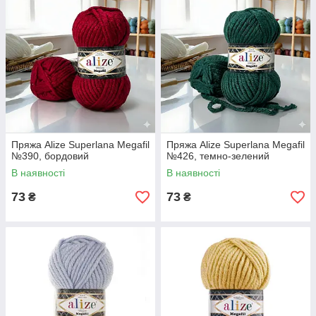
Пряжа Alize Superlana Megafil
Пряжа Alize Superlana Megafil
№390, бордовий
№426, темно-зелений
В наявності
В наявності
73
73
₴
₴