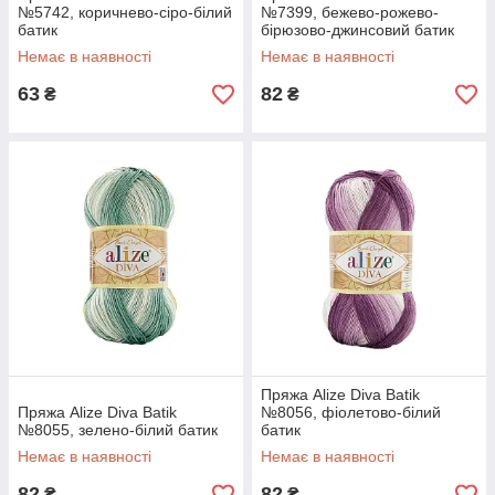
№5742, коричнево-сіро-білий
№7399, бежево-рожево-
батик
бірюзово-джинсовий батик
Немає в наявності
Немає в наявності
63
82
₴
₴
Пряжа Alize Diva Batik
Пряжа Alize Diva Batik
№8056, фіолетово-білий
№8055, зелено-білий батик
батик
Немає в наявності
Немає в наявності
82
82
₴
₴