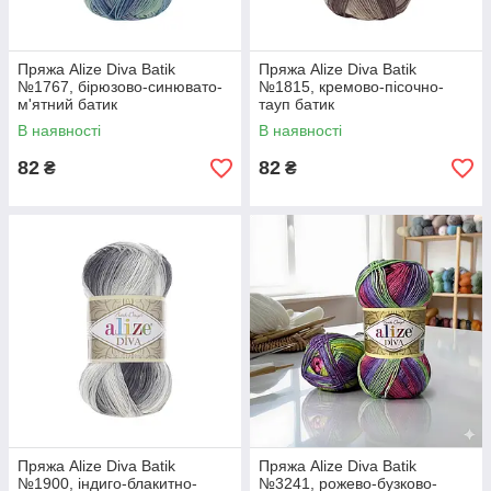
Пряжа Alize Diva Batik
Пряжа Alize Diva Batik
№1767, бірюзово-синювато-
№1815, кремово-пісочно-
м'ятний батик
тауп батик
В наявності
В наявності
82
82
₴
₴
Пряжа Alize Diva Batik
Пряжа Alize Diva Batik
№1900, індиго-блакитно-
№3241, рожево-бузково-