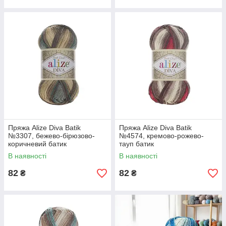
Пряжа Alize Diva Batik
Пряжа Alize Diva Batik
№3307, бежево-бірюзово-
№4574, кремово-рожево-
коричневий батик
тауп батик
В наявності
В наявності
82
82
₴
₴