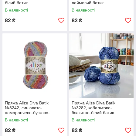
білий батик
лаймовий батик
В наявності
В наявності
82
82
₴
₴
Пряжа Alize Diva Batik
Пряжа Alize Diva Batik
№3242, синювато-
№3282, кобальтово-
помаранчево-бузково-
блакитно-білий батик
бежевий батик
В наявності
В наявності
82
82
₴
₴