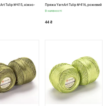
Art Tulip №415, ніжно-
Пряжа YarnArt Tulip №416, рожевий
В наявності
44 ₴