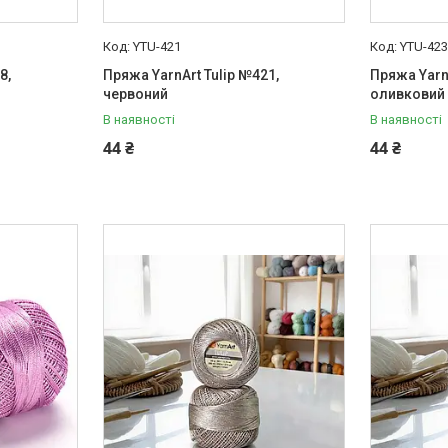
YTU-421
YTU-42
8,
Пряжа YarnArt Tulip №421,
Пряжа YarnA
червоний
оливковий
В наявності
В наявності
44 ₴
44 ₴