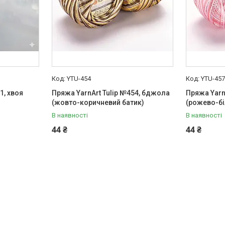
YTU-454
YTU-45
1, хвоя
Пряжа YarnArt Tulip №454, бджола
Пряжа Yarn
(жовто-коричневий батик)
(рожево-бі
В наявності
В наявності
44 ₴
44 ₴