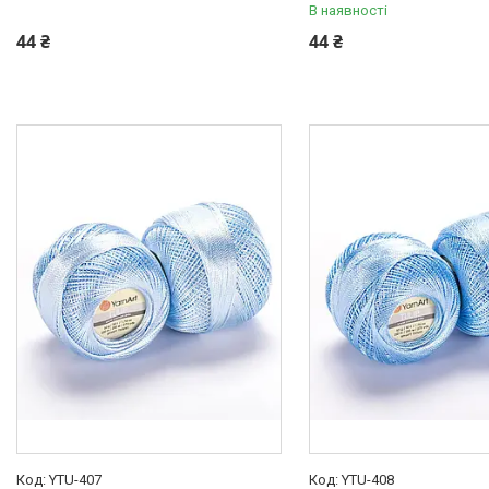
В наявності
44 ₴
44 ₴
YTU-407
YTU-408