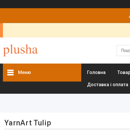
Меню
Головна
Това
Доставка і оплата
Фільтри
Колір
Бордовый
1
Білий
2
YarnArt Tulip
Голубой
2