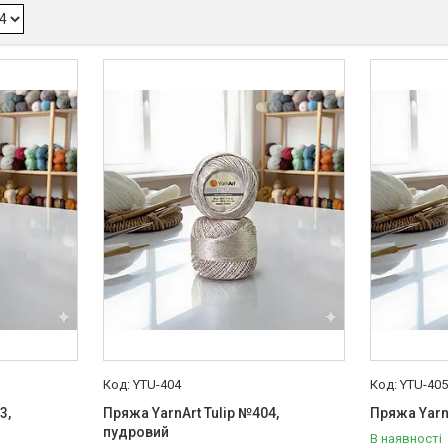
YTU-404
YTU-40
3,
Пряжа YarnArt Tulip №404,
Пряжа YarnA
пудровий
В наявності