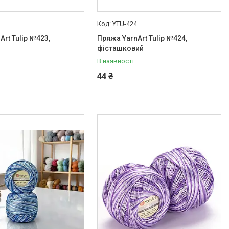
3
YTU-424
rt Tulip №423,
Пряжа YarnArt Tulip №424,
фісташковий
В наявності
44 ₴