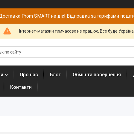
Доставка Prom SMART не діє! Відправка за тарифами пошти
Інтернет-магазин тимчасово не працює. Все буде Україна
ри
Про нас
Блог
Обмін та повернення
Контакти