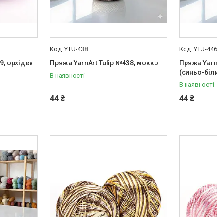
YTU-438
YTU-44
9, орхідея
Пряжа YarnArt Tulip №438, мокко
Пряжа Yarn
(синьо-біл
В наявності
В наявності
44 ₴
44 ₴