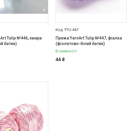
6
YTU-447
Art Tulip №446, хмара
Пряжа YarnArt Tulip №447, фіалка
ий батик)
(фіолетово-білий батик)
В наявності
44 ₴