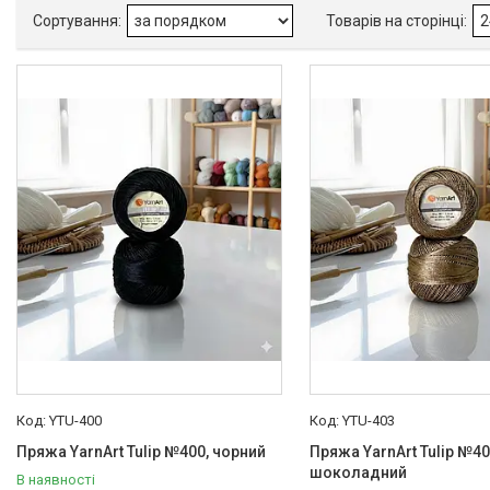
Зелений
1
Коричневий
1
Ще 8
YTU-400
YTU-403
Пряжа YarnArt Tulip №400, чорний
Пряжа YarnArt Tulip №40
шоколадний
В наявності