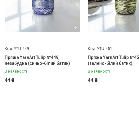
YTU-449
YTU-451
Пряжа YarnArt Tulip №449,
Пряжа YarnArt Tulip №45
незабудка (синьо-білий батик)
(зелено-білий батик)
В наявності
В наявності
44 ₴
44 ₴