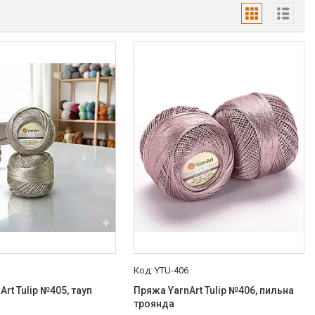
5
YTU-406
rt Tulip №405, тауп
Пряжа YarnArt Tulip №406, пильна
троянда