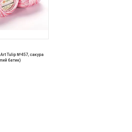
7
Art Tulip №457, сакура
лий батик)