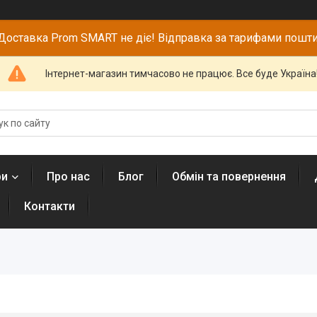
Доставка Prom SMART не діє! Відправка за тарифами пошти
Інтернет-магазин тимчасово не працює. Все буде Україна
ри
Про нас
Блог
Обмін та повернення
Контакти