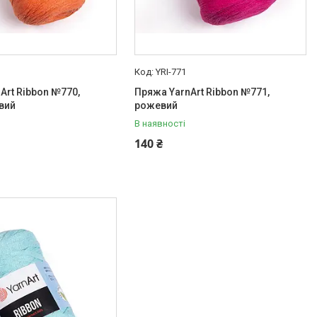
YRI-771
Art Ribbon №770,
Пряжа YarnArt Ribbon №771,
вий
рожевий
В наявності
140 ₴