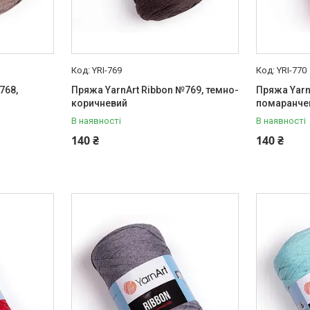
YRI-769
YRI-770
768,
Пряжа YarnArt Ribbon №769, темно-
Пряжа Yarn
коричневий
помаранче
В наявності
В наявності
140 ₴
140 ₴