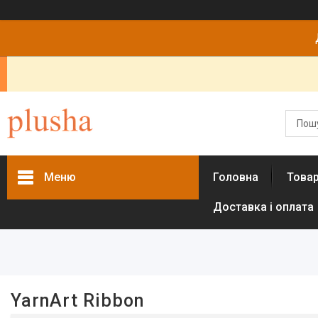
Меню
Головна
Това
Доставка і оплата
Фільтри
Колір
Бежевий
1
Бирюзовый
2
YarnArt Ribbon
Бордовый
1