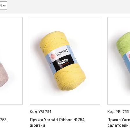
YRI-754
YRI-755
753,
Пряжа YarnArt Ribbon №754,
Пряжа Yarn
жовтий
салатовий