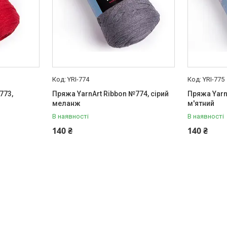
YRI-774
YRI-775
773,
Пряжа YarnArt Ribbon №774, сірий
Пряжа Yarn
меланж
м'ятний
В наявності
В наявності
140 ₴
140 ₴