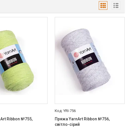
YRI-756
Art Ribbon №755,
Пряжа YarnArt Ribbon №756,
світло-сірий