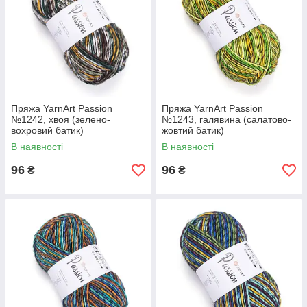
Пряжа YarnArt Passion
Пряжа YarnArt Passion
№1242, хвоя (зелено-
№1243, галявина (салатово-
вохровий батик)
жовтий батик)
В наявності
В наявності
96
96
₴
₴