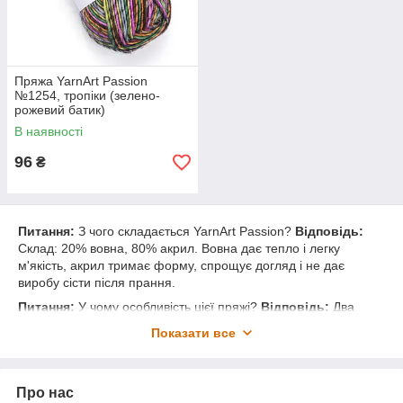
Пряжа YarnArt Passion
№1254, тропіки (зелено-
рожевий батик)
В наявності
96
₴
Питання:
З чого складається YarnArt Passion?
Відповідь:
Склад: 20% вовна, 80% акрил. Вовна дає тепло і легку
м'якість, акрил тримає форму, спрощує догляд і не дає
виробу сісти після прання.
Питання:
У чому особливість цієї пряжі?
Відповідь:
Два
ефекти одразу: фантазійна крутка створює живу фактуру
Показати все
полотна — воно не гладке, а з легкою текстурою, — і
багатоколірне забарвлення з плавними переходами відтінків.
Лінійка Пашен виглядає цікаво навіть у простих візерунках.
Про нас
Питання:
Скільки мотків потрібно на светр і шапку?