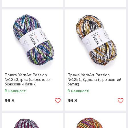
Пряжа YarnArt Passion
Пряжа YarnArt Passion
№1250, ірис (фіолетово-
№1251, бджола (сіро-жовтий
бірюзовий батик)
батик)
В наявності
В наявності
96
96
₴
₴