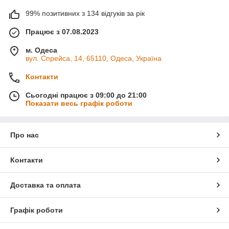
Відповідь:
На шапку дорослого розміру вистачає близько 1
99% позитивних з 134 відгуків за рік
мотка по 100 г. На снуд — 1,5–2 мотки. На светр 44–46
розміру — близько 6 мотків.
Працює з 07.08.2023
Питання:
Як прати вироби з YarnArt Passion?
Відповідь:
м. Одеса
Делікатний режим при 30°C або ручне прання. У складі є
вул. Спрейса, 14, 65110, Одеса, Україна
вовна, тому гаряча вода небажана. Сушити горизонтально в
розправленому вигляді. Нитка не котиться — вироби
Контакти
зберігають вигляд при тривалому носінні. Якщо є питання —
пишіть.
Сьогодні працює з 09:00 до 21:00
Показати весь графік роботи
Про нас
Контакти
Доставка та оплата
Графік роботи