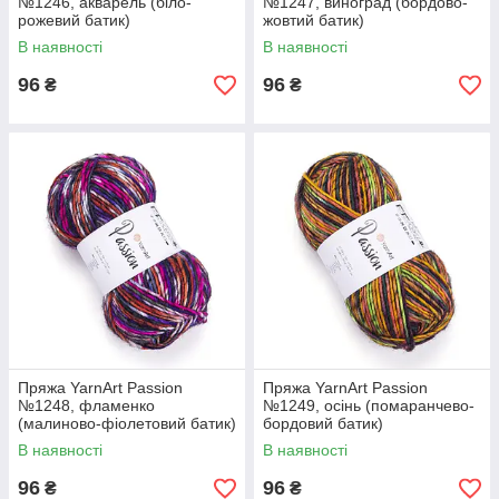
№1246, акварель (біло-
№1247, виноград (бордово-
рожевий батик)
жовтий батик)
В наявності
В наявності
96
96
₴
₴
Пряжа YarnArt Passion
Пряжа YarnArt Passion
№1248, фламенко
№1249, осінь (помаранчево-
(малиново-фіолетовий батик)
бордовий батик)
В наявності
В наявності
96
96
₴
₴