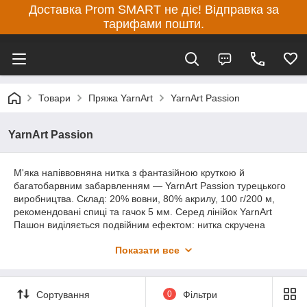
Доставка Prom SMART не діє! Відправка за
тарифами пошти.
Товари
Пряжа YarnArt
YarnArt Passion
YarnArt Passion
М'яка напіввовняна нитка з фантазійною круткою й
багатобарвним забарвленням — YarnArt Passion турецького
виробництва. Склад: 20% вовни, 80% акрилу, 100 г/200 м,
рекомендовані спиці та гачок 5 мм. Серед лінійок YarnArt
Пашон виділяється подвійним ефектом: нитка скручена
нерівномірно — це надає полотну живу фактурну текстуру —
Показати все
і водночас містить кілька відтінків, які плавно змінюють один
одного. Навіть у простій лицьовій гладінні виріб має цікавий
вигляд. Вовна додає тепло, акрил тримає форму та
забезпечує легкість у догляді. Нитка не кошлатиться, добре
Сортування
0
Фільтри
розпускається й не втрачає якості під час перев'язування.