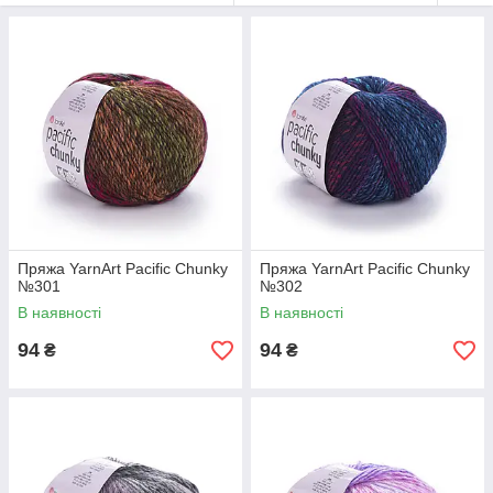
Найчастіше в'жуть светри, кардигани, шапки та снуди. На
шапку дорослого розміру йде приблизно 1 мотка, на снуд —
1,5-2 мотка, на светр 44-46 розміру — приблизно 6 мотків, на
кардиган — 7-8. Нитка рівна, петлі чіткі, добре працює і
спицями, і гачком. Полотно виходить м'яким і теплим, добре
тримає форму після прання. Секційне забарвлення довгими
зонами дає плавні колірні переходи без різких смуг.
У Plusha лінійка Pacific Chunky представлена в меланжево-
батикових відтінках. Тільки оригінальна продукція YarnArt.
Доставка Новою Пошкою, Укрпошта або самовозом. За
розрахунком мотків і вибором кольору — пишіть.
Пряжа YarnArt Pacific Chunky
Пряжа YarnArt Pacific Chunky
№301
№302
В наявності
В наявності
94
94
₴
₴