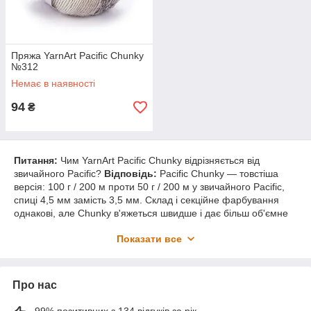
Пряжа YarnArt Pacific Chunky
№312
Немає в наявності
94
₴
Питання:
Чим YarnArt Pacific Chunky відрізняється від
звичайного Pacific?
Відповідь:
Pacific Chunky — товстіша
версія: 100 г / 200 м проти 50 г / 200 м у звичайного Pacific,
спиці 4,5 мм замість 3,5 мм. Склад і секційне фарбування
однакові, але Chunky в'яжеться швидше і дає більш об'ємне
полотно.
Показати все
Питання:
Що означає «секційне фарбування» у цієї пряжі?
Відповідь:
Нитка скручена з двох ниток різних відтінків
одного тону, які поступово змінюють одна одну. Лінійка
Про нас
Пасифік Чанкі дає меланжевий ефект з плавними
переходами — готовий виріб виглядає цікаво навіть при