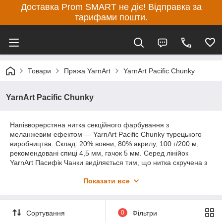
Доставка Prom SMART не діє! Відправка за
тарифами пошти.
Товари
Пряжа YarnArt
YarnArt Pacific Chunky
YarnArt Pacific Chunky
Напівворерстяна нитка секційного фарбування з
меланжевим ефектом — YarnArt Pacific Chunky турецького
виробництва. Склад: 20% вовни, 80% акрилу, 100 г/200 м,
рекомендовані спиці 4,5 мм, гачок 5 мм. Серед лінійок
YarnArt Пасифік Чанки виділяється тим, що нитка скручена з
двох ниток різних відтінків одного тону — у процесі в'язання
Показати все
вони плавно змінюють один одного, створюючи живий
меланжевий малюнок. Вовна дає тепло, акрил тримає форму
та спрощує догляд. Для новачків особливо зручна: досить
простої лицьової гладі, колірні переходи самі створюють
Сортування
0
Фільтри
цікаве полотно.