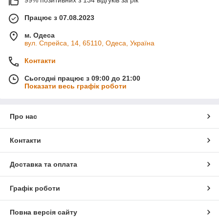
простому візерунку.
99% позитивних з 134 відгуків за рік
Питання:
Скільки мотків потрібно на светр і шапку?
Працює з 07.08.2023
Відповідь:
На шапку дорослого розміру вистачає близько 1
мотка. На светр 44–46 розміру іде близько 6 мотків, на
м. Одеса
кардиган — 7–8 мотків по 100 г.
вул. Спрейса, 14, 65110, Одеса, Україна
Питання:
Як прати вироби з YarnArt Pacific Chunky?
Контакти
Відповідь:
Делікатний режим при 30°C або ручне прання. У
складі є вовна, тому гаряча вода небажана. Сушити
Сьогодні працює з 09:00 до 21:00
горизонтально в розправленому вигляді. Якщо є питання —
Показати весь графік роботи
пишіть.
Про нас
Контакти
Доставка та оплата
Графік роботи
Повна версія сайту