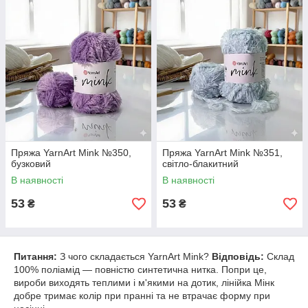
Пряжа YarnArt Mink №350,
Пряжа YarnArt Mink №351,
бузковий
світло-блакитний
В наявності
В наявності
53
53
₴
₴
Питання:
З чого складається YarnArt Mink?
Відповідь:
Склад
100% поліамід — повністю синтетична нитка. Попри це,
вироби виходять теплими і м'якими на дотик, лінійка Мінк
добре тримає колір при пранні та не втрачає форму при