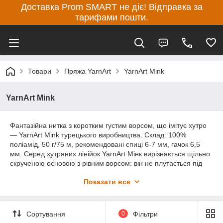
Доставка Prom SMART не діє! Відправка за
тарифами пошти.
Товари
Пряжа YarnArt
YarnArt Mink
YarnArt Mink
Фантазійна нитка з коротким густим ворсом, що імітує хутро
— YarnArt Mink турецького виробництва. Склад: 100%
поліамід, 50 г/75 м, рекомендовані спиці 6-7 мм, гачок 6,5
мм. Серед хутряних лінійок YarnArt Мінк вирізняється щільно
скрученою основою з рівним ворсом: він не плутається під
час розмотування, не висипається в роботі, колір після
Показати все
прання не линяє. Поліамід дає нитки гарну міцність і
еластичність — готові вироби не деформуються й довго
тримають зовнішній вигляд.
Сортування
0
Фільтри
Найчастіше з неї в'яже жилети, шапки, болеро, коміри, пледи,