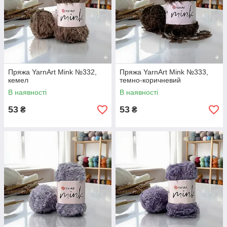
Пряжа YarnArt Mink №332,
Пряжа YarnArt Mink №333,
кемел
темно-коричневий
В наявності
В наявності
53
53
₴
₴