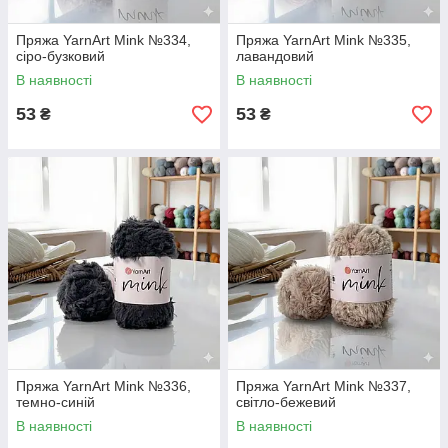
Пряжа YarnArt Mink №334,
Пряжа YarnArt Mink №335,
сіро-бузковий
лавандовий
В наявності
В наявності
53
53
₴
₴
Пряжа YarnArt Mink №336,
Пряжа YarnArt Mink №337,
темно-синій
світло-бежевий
В наявності
В наявності