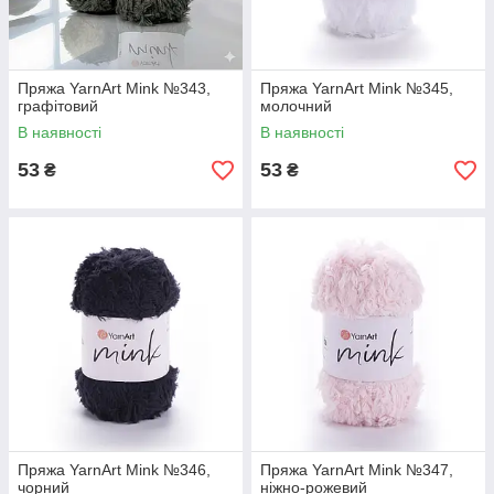
Пряжа YarnArt Mink №343,
Пряжа YarnArt Mink №345,
графітовий
молочний
В наявності
В наявності
53
53
₴
₴
Пряжа YarnArt Mink №346,
Пряжа YarnArt Mink №347,
чорний
ніжно-рожевий