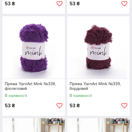
53
53
₴
₴
Пряжа YarnArt Mink №338,
Пряжа YarnArt Mink №339,
фіолетовий
бордовий
В наявності
В наявності
53
53
₴
₴