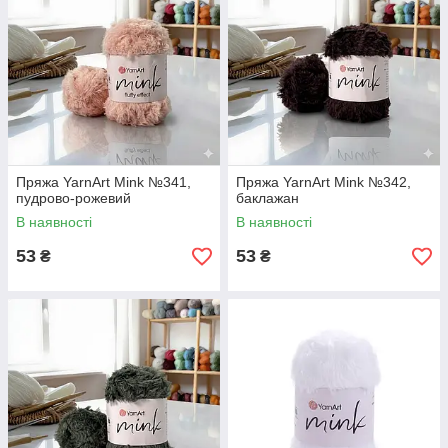
Пряжа YarnArt Mink №341,
Пряжа YarnArt Mink №342,
пудрово-рожевий
баклажан
В наявності
В наявності
53
53
₴
₴