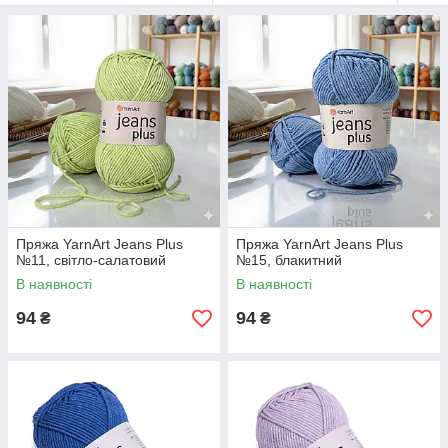
йде приблизно 5 мотків (500 г), на дитячу шапку — 1 моток.
Нитка добре розкривається в лицьовій гладі, тіневих
візерунках і ажурі. Один нюанс: гумку тримає слабкіше, ніж
хотілося б — її краще в'язати на меншому інструменті (3,5-4
мм), щоб вона була щільнішою та мала форму. Для іграшок-
амігуру беруть гачок 3,5 мм — полотно виходить досить
щільним. Підходить і для машинного в'язання.
У Plusha представлена палітра Jeans Plus — ті ж відтінки, що
й у класичному Jeans: пастельні, яскраві, базові. Тільки
оригінальна продукція YarnArt. Доставка Новою Пошкою,
Укрпошта або самовитком. Якщо потрібна допомога з
вибором кольору або розрахунком мотків — пишіть.
Пряжа YarnArt Jeans Plus
Пряжа YarnArt Jeans Plus
№11, світло-салатовий
№15, блакитний
В наявності
В наявності
94
94
₴
₴