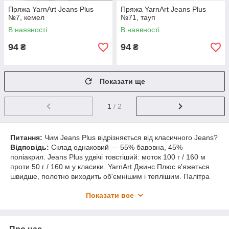
Пряжа YarnArt Jeans Plus
Пряжа YarnArt Jeans Plus
№7, кемел
№71, тауп
В наявності
В наявності
94
94
₴
₴
Показати ще
1
/ 2
Питання:
Чим Jeans Plus відрізняється від класичного Jeans?
Відповідь:
Склад однаковий — 55% бавовна, 45%
поліакрил. Jeans Plus удвічі товстіший: моток 100 г / 160 м
проти 50 г / 160 м у класики. YarnArt Джинс Плюс в'яжеться
швидше, полотно виходить об'ємнішим і теплішим. Палітра
кольорів у обох лінійок збігається — їх можна успішно
Показати все
комбінувати.
Питання:
Скільки мотків потрібно на кардиган або светр?
Відповідь:
На кардиган розміру 42–44 іде близько 4–5 мотків
по 100 г / 160 м. На дитячий светр до 2–3 років — 2–3 мотки.