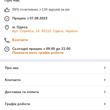
Про нас
На шапку дорослого — 1 моток. Враховуйте, що нитка товста
— витрата в штуках менша, ніж у тонких ниток, але в грамах
99% позитивних з 134 відгуків за рік
приблизно однакова.
Працює з 07.08.2023
Питання:
Чому гумка погано тримає форму?
Відповідь:
Це
особливість напівбавовняної пряжі середньої щільності. Щоб
м. Одеса
гумка тримала форму, в'яжіть її на 1–2 розміри меншим
вул. Спрейса, 14, 65110, Одеса, Україна
інструментом, ніж основне полотно: наприклад, спицями 3,5–
4 мм при основному полотні на 5 мм.
Контакти
Питання:
Чи підходить пряжа для дитячих речей?
Сьогодні працює з 09:00 до 21:00
Відповідь:
Так. Гіпоалергенна, м'яка, добре дихає завдяки
Показати весь графік роботи
бавовні у складі. Можна носити прямо на голому тілі.
Підходить для новонароджених і дітей будь-якого віку. Якщо
маєте питання — пишіть.
Про нас
Контакти
Доставка та оплата
Графік роботи