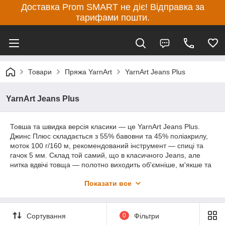
Доставка Prom SMART не діє! Відправка за
тарифами пошти.
Товари
Пряжа YarnArt
YarnArt Jeans Plus
YarnArt Jeans Plus
Товша та швидка версія класики — це YarnArt Jeans Plus.
Джинс Плюс складається з 55% бавовни та 45% поліакрилу,
моток 100 г/160 м, рекомендований інструмент — спиці та
гачок 5 мм. Склад той самий, що в класичного Jeans, але
нитка вдвічі товща — полотно виходить об'ємніше, м'якше та
в'яжеться помітно швидше. Нитка злегка оксамитова,
Показати все
гіпоалергенна, не колеться. Добре ковзає інструментом, не
розшаровується й легко розпускається за потреби.
З Jeans Plus в'яжуть светри, кардигани, джемпери, шапки,
Сортування
0
Фільтри
пледи, дитячі речі та іграшки. На кардиган розміру 42—44