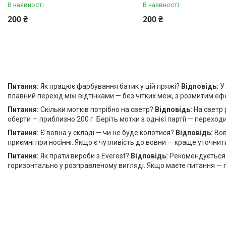
В наявності
В наявності
200 ₴
200 ₴
Питання:
Як працює фарбування батик у цій пряжі?
Відповідь:
У 
плавний перехід між відтінками — без чітких меж, з розмитим ефе
Питання:
Скільки мотків потрібно на светр?
Відповідь:
На светр 
оберти — приблизно 200 г. Беріть мотки з однієї партії — перехо
Питання:
Є вовна у складі — чи не буде колотися?
Відповідь:
Вов
приємні при носінні. Якщо є чутливість до вовни — краще уточнит
Питання:
Як прати вироби з Everest?
Відповідь:
Рекомендується р
горизонтально у розправленому вигляді. Якщо маєте питання — 