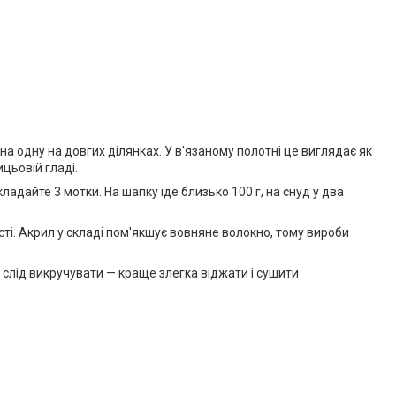
дна одну на довгих ділянках. У в'язаному полотні це виглядає як
цьовій гладі.
ладайте 3 мотки. На шапку іде близько 100 г, на снуд у два
і. Акрил у складі пом'якшує вовняне волокно, тому вироби
слід викручувати — краще злегка віджати і сушити