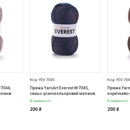
YEV-7045
YEV-704
№7044,
Пряжа YarnArt Everest №7045,
Пряжа Yarn
еланж
синьо-різнокольоровий меланж
коричнево
В наявності
В наявності
200 ₴
200 ₴