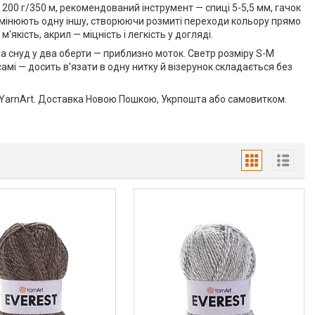
200 г/350 м, рекомендований інструмент — спиці 5-5,5 мм, гачок
но змінюють одну іншу, створюючи розмиті переходи кольору прямо
'якість, акрил — міцність і легкість у догляді.
на снуд у два оберти — приблизно моток. Светр розміру S-M
амі — досить в'язати в одну нитку й візерунок складається без
 YarnArt. Доставка Новою Пошкою, Укрпошта або самовитком.