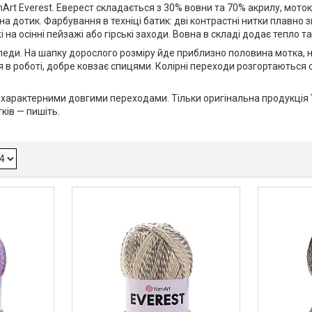
t Everest. Еверест складається з 30% вовни та 70% акрилу, моток 
ка на дотик. Фарбування в техніці батик: дві контрастні нитки плав
на осінні пейзажі або гірські заходи. Вовна в складі додає тепло та м
 пледи. На шапку дорослого розміру йде приблизно половина мотка, 
 в роботі, добре ковзає спицями. Колірні переходи розгортаються с
з характерними довгими переходами. Тільки оригінальна продукція
ків — пишіть.