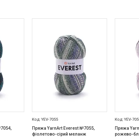
YEV-7055
YEV-705
№7054,
Пряжа YarnArt Everest №7055,
Пряжа Yarn
фіолетово-сірий меланж
рожево-бл