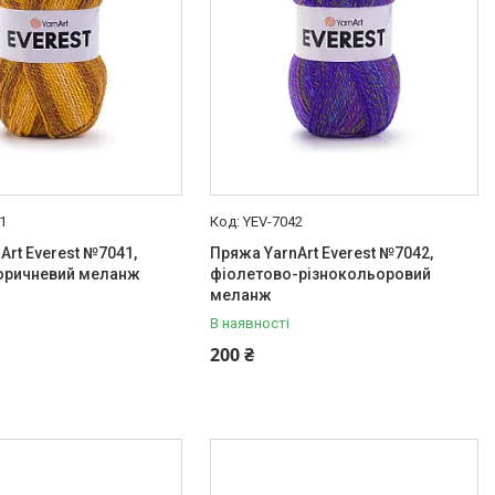
1
YEV-7042
Art Everest №7041,
Пряжа YarnArt Everest №7042,
коричневий меланж
фіолетово-різнокольоровий
меланж
В наявності
200 ₴