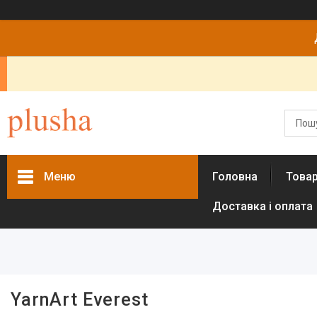
Меню
Головна
Това
Доставка і оплата
Фільтри
Колір
Голубой
1
Коричневий
3
YarnArt Everest
Синий
2