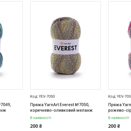
YEV-7050
YEV-705
№7049,
Пряжа YarnArt Everest №7050,
Пряжа Yarn
анж
коричнево-оливковий меланж
рожево-сі
В наявності
В наявності
200 ₴
200 ₴