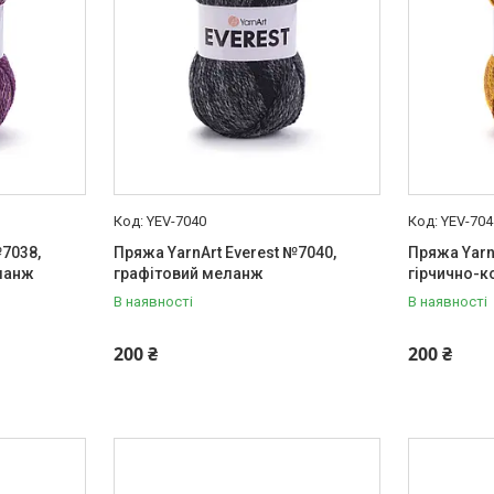
YEV-7040
YEV-704
№7038,
Пряжа YarnArt Everest №7040,
Пряжа Yarn
ланж
графітовий меланж
гірчично-
В наявності
В наявності
200 ₴
200 ₴