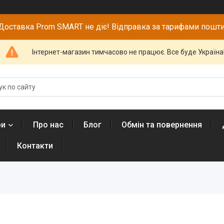
Доставка Prom SMART не діє! Відправка за тарифами пошти
Інтернет-магазин тимчасово не працює. Все буде Україна
ри
Про нас
Блог
Обмін та повернення
Контакти