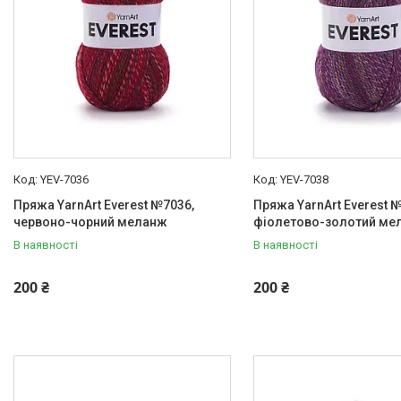
YEV-7036
YEV-7038
Пряжа YarnArt Everest №7036,
Пряжа YarnArt Everest 
червоно-чорний меланж
фіолетово-золотий ме
В наявності
В наявності
200 ₴
200 ₴