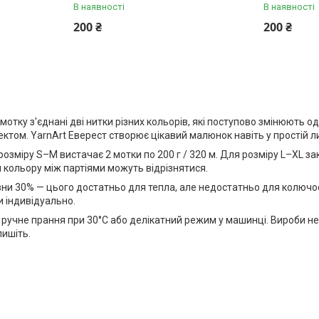
В наявності
В наявності
200 ₴
200 ₴
мотку з'єднані дві нитки різних кольорів, які поступово змінюють о
ктом. YarnArt Еверест створює цікавий малюнок навіть у простій ли
розміру S–M вистачає 2 мотки по 200 г / 320 м. Для розміру L–XL зак
ди кольору між партіями можуть відрізнятися.
ни 30% — цього достатньо для тепла, але недостатньо для колючост
и індивідуально.
учне прання при 30°С або делікатний режим у машинці. Вироби не 
пишіть.