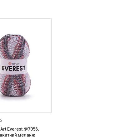
6
Art Everest №7056,
акитний меланж