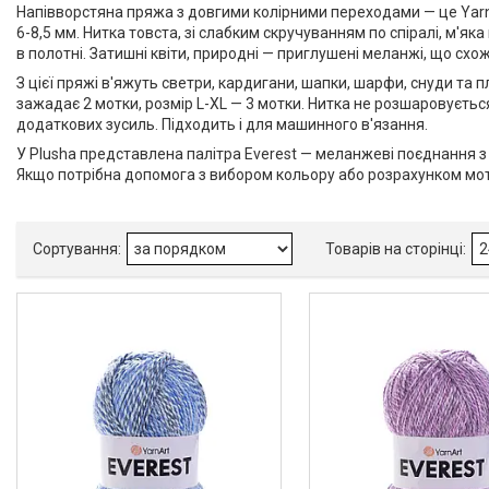
Напівворстяна пряжа з довгими колірними переходами — це YarnAr
6-8,5 мм. Нитка товста, зі слабким скручуванням по спіралі, м'я
Фиолетовый
2
в полотні. Затишні квіти, природні — приглушені меланжі, що схожі 
З цієї пряжі в'яжуть светри, кардигани, шапки, шарфи, снуди та
зажадає 2 мотки, розмір L-XL — 3 мотки. Нитка не розшаровується
додаткових зусиль. Підходить і для машинного в'язання.
У Plusha представлена палітра Everest — меланжеві поєднання 
Якщо потрібна допомога з вибором кольору або розрахунком мот