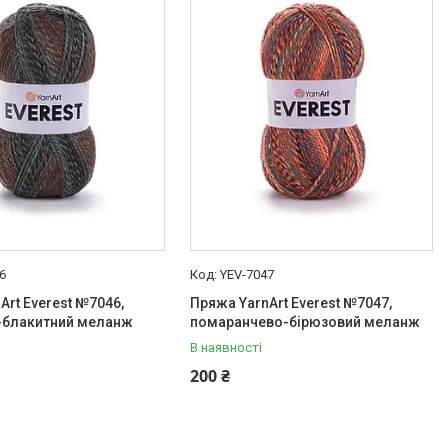
6
YEV-7047
Art Everest №7046,
Пряжа YarnArt Everest №7047,
-блакитний меланж
помаранчево-бірюзовий меланж
В наявності
200 ₴