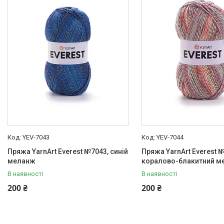
YEV-7043
YEV-7044
Пряжа YarnArt Everest №7043, синій
Пряжа YarnArt Everest 
меланж
коралово-блакитний м
В наявності
В наявності
200 ₴
200 ₴