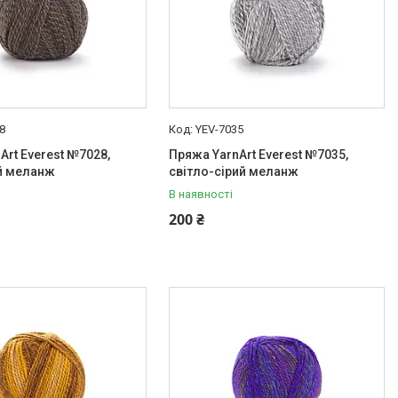
8
YEV-7035
Art Everest №7028,
Пряжа YarnArt Everest №7035,
й меланж
світло-сірий меланж
В наявності
200 ₴