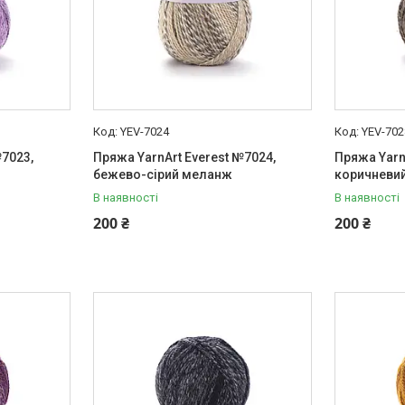
YEV-7024
YEV-702
№7023,
Пряжа YarnArt Everest №7024,
Пряжа Yarn
бежево-сірий меланж
коричневи
В наявності
В наявності
200 ₴
200 ₴