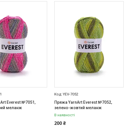
1
YEV-7052
Art Everest №7051,
Пряжа YarnArt Everest №7052,
рий меланж
зелено-жовтий меланж
В наявності
200 ₴