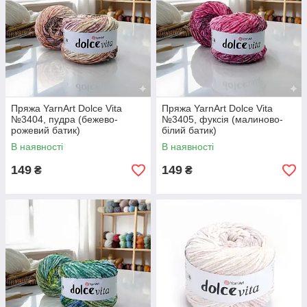
Пряжа YarnArt Dolce Vita
Пряжа YarnArt Dolce Vita
№3404, пудра (бежево-
№3405, фуксія (малиново-
рожевий батик)
білий батик)
В наявності
В наявності
149
149
₴
₴