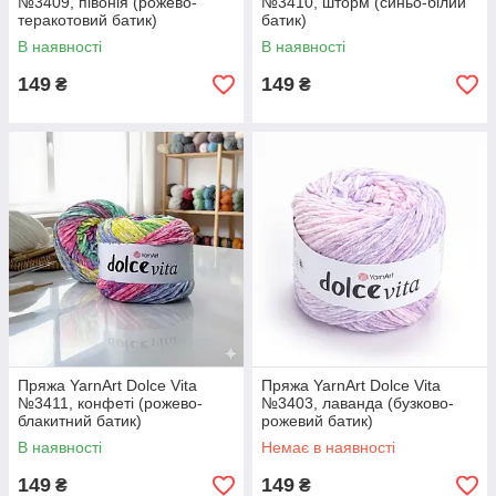
№3409, півонія (рожево-
№3410, шторм (синьо-білий
теракотовий батик)
батик)
В наявності
В наявності
149
149
₴
₴
Пряжа YarnArt Dolce Vita
Пряжа YarnArt Dolce Vita
№3411, конфеті (рожево-
№3403, лаванда (бузково-
блакитний батик)
рожевий батик)
В наявності
Немає в наявності
149
149
₴
₴