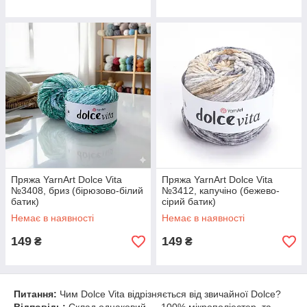
Пряжа YarnArt Dolce Vita
Пряжа YarnArt Dolce Vita
№3408, бриз (бірюзово-білий
№3412, капучіно (бежево-
батик)
сірий батик)
Немає в наявності
Немає в наявності
149
149
₴
₴
Питання:
Чим Dolce Vita відрізняється від звичайної Dolce?