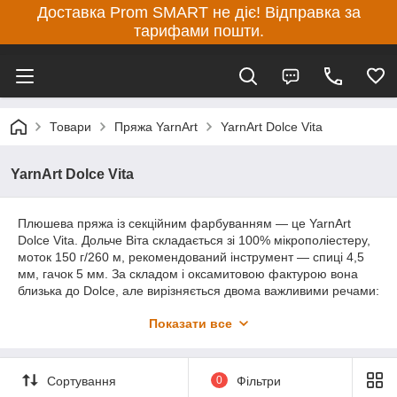
Доставка Prom SMART не діє! Відправка за
тарифами пошти.
Товари
Пряжа YarnArt
YarnArt Dolce Vita
YarnArt Dolce Vita
Плюшева пряжа із секційним фарбуванням — це YarnArt
Dolce Vita. Дольче Віта складається зі 100% мікрополіестеру,
моток 150 г/260 м, рекомендований інструмент — спиці 4,5
мм, гачок 5 мм. За складом і оксамитовою фактурою вона
близька до Dolce, але вирізняється двома важливими речами:
моток набагато більше, а фарбування секційне — плавні
Показати все
«акварельні» переходи між відтінками прямо в нитки. Готове
полотно виходить живим і багатотональним без додаткових
зусиль. Нитка м'яка, не колеться, гіпоалергенна, добре
тримає форму після прання.
Сортування
0
Фільтри