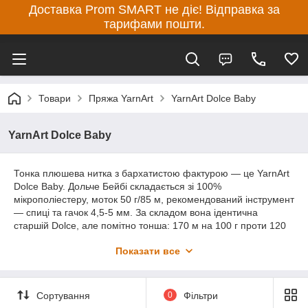
Доставка Prom SMART не діє! Відправка за
тарифами пошти.
Товари
Пряжа YarnArt
YarnArt Dolce Baby
YarnArt Dolce Baby
Тонка плюшева нитка з бархатистою фактурою — це YarnArt
Dolce Baby. Дольче Бейбі складається зі 100%
мікрополіестеру, моток 50 г/85 м, рекомендований інструмент
— спиці та гачок 4,5-5 мм. За складом вона ідентична
старшій Dolce, але помітно тонша: 170 м на 100 г проти 120
м. Це дає делікатніше полотно, меншу витрату на дрібні
Показати все
вироби та більше можливостей для дитячого одягу. Нитка
м'яка, схожа на велюр на дотик, не колеться, гіпоалергенна.
Не ковзає в роботі, не розшаровується, петлі лягають рівно-
зручна для початківців.
Сортування
0
Фільтри