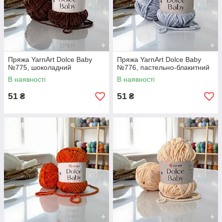
Пряжа YarnArt Dolce Baby
Пряжа YarnArt Dolce Baby
№775, шоколадний
№776, пастельно-блакитний
В наявності
В наявності
51
51
₴
₴