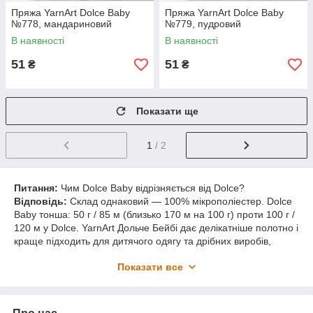
Пряжа YarnArt Dolce Baby
Пряжа YarnArt Dolce Baby
№778, мандариновий
№779, пудровий
В наявності
В наявності
51
51
₴
₴
Показати ще
1
/ 2
Питання:
Чим Dolce Baby відрізняється від Dolce?
Відповідь:
Склад однаковий — 100% мікрополіестер. Dolce
Baby тонша: 50 г / 85 м (близько 170 м на 100 г) проти 100 г /
120 м у Dolce. YarnArt Дольче Бейбі дає делікатніше полотно і
краще підходить для дитячого одягу та дрібних виробів,
основна Дольче — для пледів і великих светрів.
Показати все
Питання:
Чи підходить пряжа для в'язання іграшок?
Відповідь:
Так, це одне з головних застосувань. На невелику
іграшку заввишки 15–20 см іде 1–2 мотки. Для іграшок краще
в'язати гачком 4–4,5 мм — полотно буде щільним без