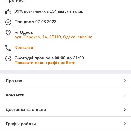
Про нас
просвітів. Вироби із синельної пряжі не рекомендуються
дітям до 3 років — малюки можуть витягнути ворсинки.
99% позитивних з 134 відгуків за рік
Питання:
Як прати речі з Dolce Baby?
Відповідь:
Працює з 07.08.2023
Рекомендується ручне прання у прохолодній воді при
температурі не вище 30°С. Машинне прання допустиме на
м. Одеса
делікатному режимі, краще у мішечку для прання. Після
вул. Спрейса, 14, 65110, Одеса, Україна
висихання структуру можна відновити, злегка розпушивши
виріб руками або м'якою щіткою.
Контакти
Питання:
Скільки мотків потрібно на дитячий плед?
Сьогодні працює з 09:00 до 21:00
Відповідь:
На плед розміром 110×115 см іде близько 10
Показати весь графік роботи
мотків по 50 г / 85 м. На невеликий плед у коляску 60×80 см
— приблизно 5–6 мотків. Беріть із запасом з однієї партії.
Якщо маєте питання щодо розрахунку — пишіть.
Про нас
Контакти
Доставка та оплата
Графік роботи