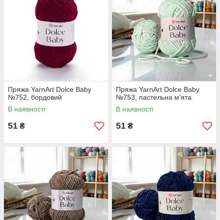
Пряжа YarnArt Dolce Baby
Пряжа YarnArt Dolce Baby
№752, бордовий
№753, пастельна м'ята
В наявності
В наявності
51
51
₴
₴