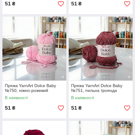
51
51
₴
₴
Пряжа YarnArt Dolce Baby
Пряжа YarnArt Dolce Baby
№750, ніжно-рожевий
№751, пильна троянда
В наявності
В наявності
51
51
₴
₴