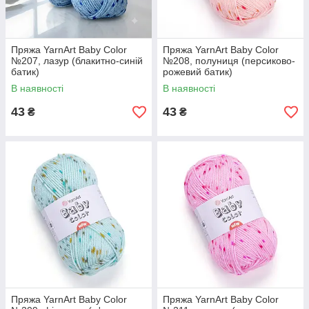
Пряжа YarnArt Baby Color
Пряжа YarnArt Baby Color
№207, лазур (блакитно-синій
№208, полуниця (персиково-
батик)
рожевий батик)
В наявності
В наявності
43
43
₴
₴
Пряжа YarnArt Baby Color
Пряжа YarnArt Baby Color