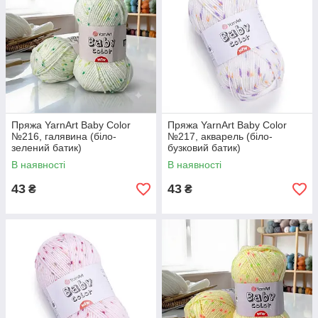
Пряжа YarnArt Baby Color
Пряжа YarnArt Baby Color
№216, галявина (біло-
№217, акварель (біло-
зелений батик)
бузковий батик)
В наявності
В наявності
43
43
₴
₴