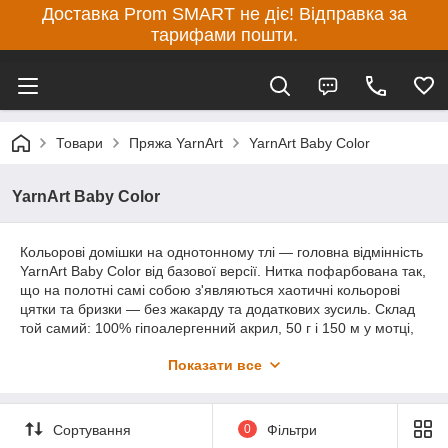
Доставка Prom SMART не діє! Відправка за
тарифами пошти.
Товари
Пряжа YarnArt
YarnArt Baby Color
YarnArt Baby Color
Кольорові домішки на однотонному тлі — головна відмінність
YarnArt Baby Color від базової версії. Нитка пофарбована так,
що на полотні самі собою з'являються хаотичні кольорові
цятки та бризки — без жакарду та додаткових зусиль. Склад
той самий: 100% гіпоалергенний акрил, 50 г і 150 м у мотці,
рекомендовані спиці та гачок 3,5 мм. Нитка рівна, без
Показати все
вузликів, добре ковзає спицями та гачку, не плутається й не
розшаровується. Паковання 5 мотків.
З YarnArt Baby Color в'яжуть дитячі кофтинки, костюмчики,
Сортування
0
Фільтри
шапочки, пінетки, конверти на виписку, пледи, а також