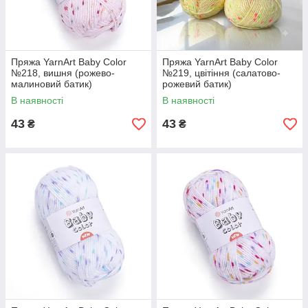
Пряжа YarnArt Baby Color
Пряжа YarnArt Baby Color
№218, вишня (рожево-
№219, цвітіння (салатово-
малиновий батик)
рожевий батик)
В наявності
В наявності
43
43
₴
₴