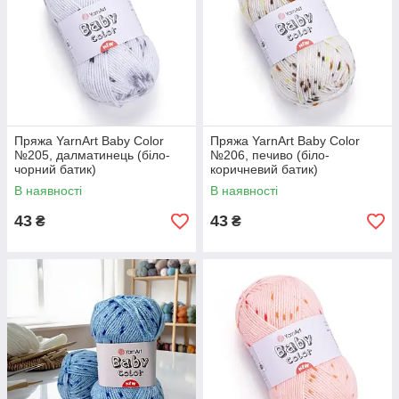
Пряжа YarnArt Baby Color
Пряжа YarnArt Baby Color
№205, далматинець (біло-
№206, печиво (біло-
чорний батик)
коричневий батик)
В наявності
В наявності
43
43
₴
₴