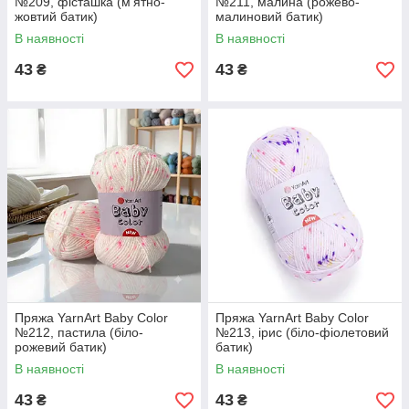
№209, фісташка (м'ятно-
№211, малина (рожево-
жовтий батик)
малиновий батик)
В наявності
В наявності
43
43
₴
₴
Пряжа YarnArt Baby Color
Пряжа YarnArt Baby Color
№212, пастила (біло-
№213, ірис (біло-фіолетовий
рожевий батик)
батик)
В наявності
В наявності
43
43
₴
₴