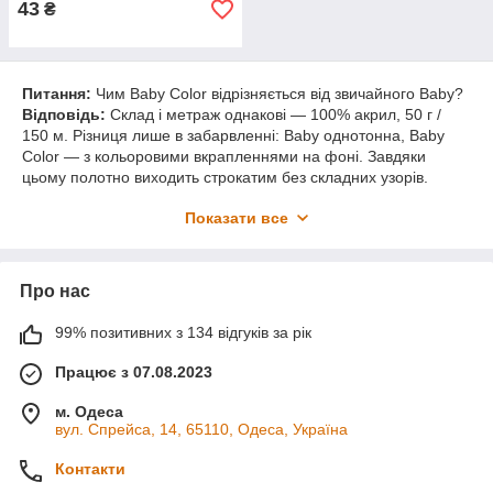
43
₴
Питання:
Чим Baby Color відрізняється від звичайного Baby?
Відповідь:
Склад і метраж однакові — 100% акрил, 50 г /
150 м. Різниця лише в забарвленні: Baby однотонна, Baby
Color — з кольоровими вкрапленнями на фоні. Завдяки
цьому полотно виходить строкатим без складних узорів.
Питання:
Чи підходить Baby Color для новонароджених?
Показати все
Відповідь:
Так — акрил гіпоалергенний, без ворсинок, не
коле. З неї в'яжуть конверти на виписку, пінетки, шапочки,
кофточки з народження.
Про нас
Питання:
Скільки мотків потрібно на дитячу кофточку?
Відповідь:
На кофточку дитині 5 років — близько 5 мотків.
99% позитивних з 134 відгуків за рік
На розмір S дорослого — 4 мотки (200 г), M — 5 мотків (250
г), L — 6 мотків (300 г). Точніше залежить від моделі та узору.
Працює з 07.08.2023
Питання:
Як прати вироби з Baby Color?
Відповідь:
Можна в
м. Одеса
машинці при 30°C у делікатному режимі. Колір і форма
вул. Спрейса, 14, 65110, Одеса, Україна
зберігаються. Сушити краще горизонтально у розправленому
вигляді.
Контакти