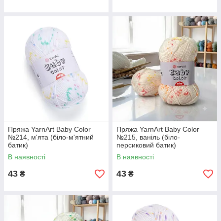
Пряжа YarnArt Baby Color
Пряжа YarnArt Baby Color
№214, м'ята (біло-м'ятний
№215, ваніль (біло-
батик)
персиковий батик)
В наявності
В наявності
43
43
₴
₴