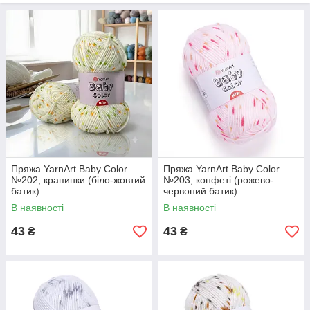
іграшки-амігурумі. Підходить і для дорослих аксесуарів —
шапки, снуди, шарфи. Нитка м'яка, не колеться, без ворсинок
— безпечна для чутливої шкіри новонароджених. На
кофточку дитині 5 років йде приблизно 5 мотків, на виріб
розміру S — приблизно 200 г (4 мотки). Акрил добре тримає
форму та колір після прання. Прати можна в машинці за 30
°C.
У Plusha представлений YarnArt Baby Color у різних колірних
варіантах. Тільки оригінальна продукція. Доставка Новою
Пошкою, Укрпошта або самовитком. Потрібна допомога з
підбором — пишіть, підкреслимо.
Пряжа YarnArt Baby Color
Пряжа YarnArt Baby Color
№202, крапинки (біло-жовтий
№203, конфеті (рожево-
батик)
червоний батик)
В наявності
В наявності
43
43
₴
₴