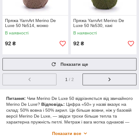
Пряжа YarnArt Merino De
Пряжа YarnArt Merino De
Luxe 50 №514, мокко
Luxe 50 №530, хакі
В наявності
В наявності
92
92
₴
₴
Показати ще
1
/ 2
Питання:
Чим Merino De Luxe 50 відрізняється від звичайного
Merino De Luxe?
Відповідь:
Цифра «50» у назві вказує на
склад: 50% вовна і 50% акрил. Це більше вовни, ніж у базовій
версії Merino De Luxe, — звідси трохи більше тепла та
характерна пружність петлі. Метраж і вага мотка однакові —
100 г / 280 м.
Показати все
Питання:
Скільки мотків потрібно на шапку й светр?