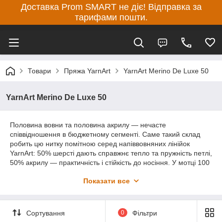
Доставка Prom SMART не діє! Відправка за
тарифами пошти.
Товари
Пряжа YarnArt
YarnArt Merino De Luxe 50
YarnArt Merino De Luxe 50
Половина вовни та половина акрилу — нечасте
співвідношення в бюджетному сегменті. Саме такий склад
робить цю нитку помітною серед напіввовняних лінійок
YarnArt: 50% шерсті дають справжнє тепло та пружність петлі,
50% акрилу — практичність і стійкість до носіння. У мотці 100
г і 280 м, нитка середньої товщини. Рекомендовані спиці 3,5-
Показати все
4 мм, гачок 4 мм. Поверхня гладка, не розшаровується, петлі
лягають рівно — видно в лицьовій гладі, видно в рельєфних
візерунках.
Сортування
0
Фільтри
З Merino De Luxe 50 в'яжуть шапки, берети, шарфи, мітенки,