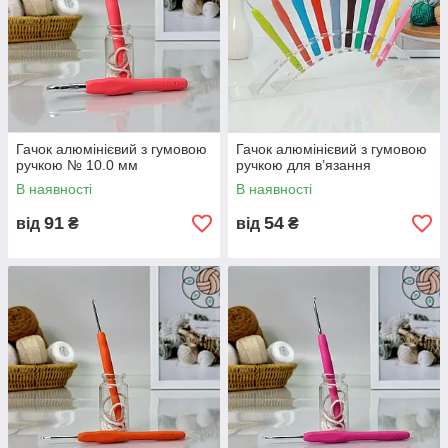
Гачок алюмінієвий з гумовою
Гачок алюмінієвий з гумовою
ручкою № 10.0 мм
ручкою для в’язання
В наявності
В наявності
91
54
від
₴
від
₴