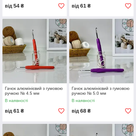
54
61
від
₴
від
₴
Гачок алюмінієвий з гумовою
Гачок алюмінієвий з гумовою
ручкою № 4.5 мм
ручкою № 5.0 мм
В наявності
В наявності
61
68
від
₴
від
₴