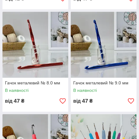
Гачок металевий № 8.0 мм
Гачок металевий № 9.0 мм
В наявності
В наявності
47
47
від
₴
від
₴