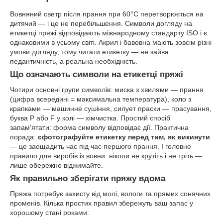
Вовняний светр після прання при 60°C перетворюється на
дитячий — і це не перебільшення. Символи догляду на
етикетці пряжі відповідають міжнародному стандарту ISO і є
однаковими в усьому світі. Акрил і бавовна мають зовсім різні
умови догляду, тому читати етикетку — не зайва
педантичність, а реальна необхідність.
Що означають символи на етикетці пряжі
Чотири основні групи символів: миска з хвилями — прання
(цифра всередині = максимальна температура), коло з
крапками — машинне сушіння, силует праски — прасування,
буква P або F у колі — хімчистка. Простий спосіб
запам'ятати: форма символу відповідає дії. Практична
порада:
сфотографуйте етикетку перед тим, як викинути
— це заощадить час під час першого прання. І головне
правило для виробів із вовни: ніколи не крутіть і не тріть —
лише обережно віджимайте.
Як правильно зберігати пряжу вдома
Пряжа потребує захисту від молі, вологи та прямих сонячних
променів. Кілька простих правил збережуть ваш запас у
хорошому стані роками: