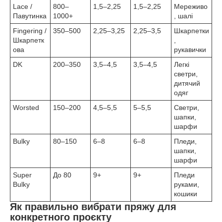
Lace /
800–
1,5–2,25
1,5–2,25
Мереживо
Павутинка
1000+
, шалі
Fingering /
350–500
2,25–3,25
2,25–3,5
Шкарпетки
Шкарпетк
,
ова
рукавички
DK
200–350
3,5–4,5
3,5–4,5
Легкі
светри,
дитячий
одяг
Worsted
150–200
4,5–5,5
5–5,5
Светри,
шапки,
шарфи
Bulky
80–150
6–8
6–8
Пледи,
шапки,
шарфи
Super
До 80
9+
9+
Пледи
Bulky
руками,
кошики
Як правильно вибрати пряжу для
конкретного проєкту