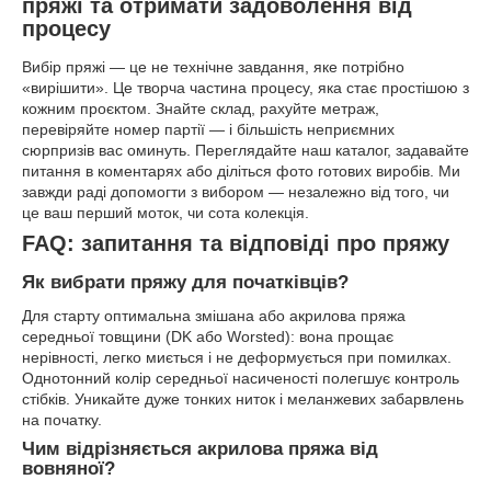
пряжі та отримати задоволення від
процесу
Вибір пряжі — це не технічне завдання, яке потрібно
«вирішити». Це творча частина процесу, яка стає простішою з
кожним проєктом. Знайте склад, рахуйте метраж,
перевіряйте номер партії — і більшість неприємних
сюрпризів вас оминуть. Переглядайте наш каталог, задавайте
питання в коментарях або діліться фото готових виробів. Ми
завжди раді допомогти з вибором — незалежно від того, чи
це ваш перший моток, чи сота колекція.
FAQ: запитання та відповіді про пряжу
Як вибрати пряжу для початківців?
Для старту оптимальна змішана або акрилова пряжа
середньої товщини (DK або Worsted): вона прощає
нерівності, легко миється і не деформується при помилках.
Однотонний колір середньої насиченості полегшує контроль
стібків. Уникайте дуже тонких ниток і меланжевих забарвлень
на початку.
Чим відрізняється акрилова пряжа від
вовняної?