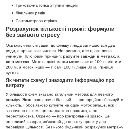
Трикотажна голка з тупим кінцем
Лічильник рядів
Сантиметрова стрічка
Розрахунок кількості пряжі: формули
без зайвого стресу
Ось класична ситуація: до фінішу пледа залишається два
ряди, а пряжа закінчилася. Неприємно, але цього легко
уникнути. Ключовий принцип:
рахуйте завжди в метрах, а
не в мотках
. Моток однієї марки може важити 100 г і містити
200 м, а моток іншої — ті самі 100 г і лише 80 м. Різниця
суттєва.
Як читати схему і знаходити інформацію про
витрату
У більшості схем вказано загальний метраж для певного
розміру. Якщо ваш розмір більший — пропорційно збільшуйте
кількість. І обов'язково купуйте на один моток більше, ніж
зазначено в схемі: це стандартна практика, а не
перестраховка. Окремо — про контрольний зразок. Це
невеликий квадрат, зв'язаний до початку проєкту для
перевірки щільності. Без нього будь-який розрахунок метражу