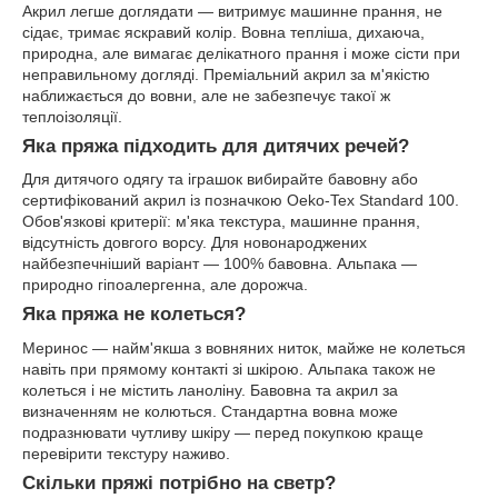
Акрил легше доглядати — витримує машинне прання, не
сідає, тримає яскравий колір. Вовна тепліша, дихаюча,
природна, але вимагає делікатного прання і може сісти при
неправильному догляді. Преміальний акрил за м'якістю
наближається до вовни, але не забезпечує такої ж
теплоізоляції.
Яка пряжа підходить для дитячих речей?
Для дитячого одягу та іграшок вибирайте бавовну або
сертифікований акрил із позначкою Oeko-Tex Standard 100.
Обов'язкові критерії: м'яка текстура, машинне прання,
відсутність довгого ворсу. Для новонароджених
найбезпечніший варіант — 100% бавовна. Альпака —
природно гіпоалергенна, але дорожча.
Яка пряжа не колеться?
Меринос — найм'якша з вовняних ниток, майже не колеться
навіть при прямому контакті зі шкірою. Альпака також не
колеться і не містить ланоліну. Бавовна та акрил за
визначенням не колються. Стандартна вовна може
подразнювати чутливу шкіру — перед покупкою краще
перевірити текстуру наживо.
Скільки пряжі потрібно на светр?