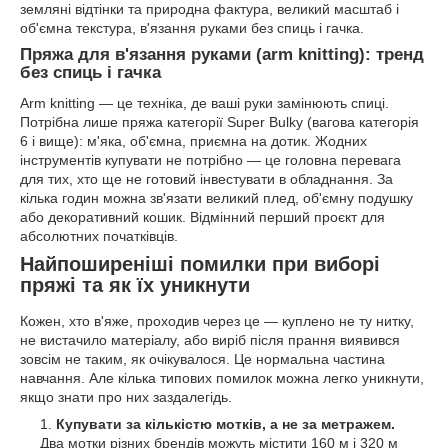
земляні відтінки та природна фактура, великий масштаб і
об'ємна текстура, в'язання руками без спиць і гачка.
Пряжа для в'язання руками (arm knitting): тренд
без спиць і гачка
Arm knitting — це техніка, де ваші руки замінюють спиці.
Потрібна лише пряжа категорії Super Bulky (вагова категорія
6 і вище): м'яка, об'ємна, приємна на дотик. Жодних
інструментів купувати не потрібно — це головна перевага
для тих, хто ще не готовий інвестувати в обладнання. За
кілька годин можна зв'язати великий плед, об'ємну подушку
або декоративний кошик. Відмінний перший проєкт для
абсолютних початківців.
Найпоширеніші помилки при виборі
пряжі та як їх уникнути
Кожен, хто в'яже, проходив через це — куплено не ту нитку,
не вистачило матеріалу, або виріб після прання виявився
зовсім не таким, як очікувалося. Це нормальна частина
навчання. Але кілька типових помилок можна легко уникнути,
якщо знати про них заздалегідь.
Купувати за кількістю мотків, а не за метражем.
Два мотки різних брендів можуть містити 160 м і 320 м