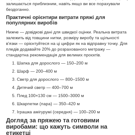
залишається приблизним, навіть якщо ви все порахували
бездоганно.
Практичні орієнтири витрати пряжі для
популярних виробів
Нижче — довідкові дані для швидкої оцінки. Реальна витрата
залежить від товщини нитки, розміру виробу та щільності
в'язки — орієнтуйтеся на ці цифри як на відправну точку. Для
пледів додавайте 20% до розрахованого метражу —
стандартна рекомендація для великих проєктів.
Шапка для дорослого — 150–200 м
Шарф — 200–400 м
Светр для дорослого — 800–1500 м
Дитячий светр — 400–700 м
Плед 100×130 см — 1500–3000 м
Шкарпетки (пара) — 350–420 м
Іграшка амігурумі (середня) — 100–200 м
Догляд за пряжею та готовими
виробами: що кажуть символи на
етикетці