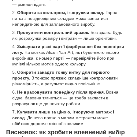
— різниця вдвічі.
Обирати за кольором, ігноруючи склад.
Гарна
нитка з невідповідним складом може виявитися
непридатною для запланованого виробу.
Пропустити контрольний зразок.
Без зразка будь-
які розрахунки розміру і витрати — лише орієнтовні.
Змішувати різні партії фарбування без перевірки
лоту.
На мотках Alize і YarnArt, як і будь-якого іншого
виробника, є номер партії — перевіряйте його при
купівлі кількох мотків одного кольору.
Обирати занадто тонку нитку для першого
проєкту.
З тонкою пряжею складніше контролювати
рівномірність, а результат видно повільніше.
Не враховувати поведінку після прання.
Вовна
сідає, бавовна тягнеться — це треба закласти в
розрахунок ще до початку роботи.
Купувати лише за ціною, ігноруючи метраж і
склад.
Дешева пряжа з малим метражем може
обійтися дорожче якісної з великим.
Висновок: як зробити впевнений вибір