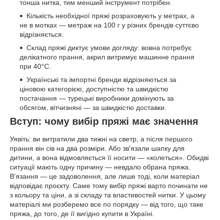
тонша нитка, тим менший інструмент потрібен.
Кількість необхідної пряжі розраховують у метрах, а
не в мотках — метраж на 100 г у різних брендів суттєво
відрізняється.
Склад пряжі диктує умови догляду: вовна потребує
делікатного прання, акрил витримує машинне прання
при 40°C.
Українські та імпортні бренди відрізняються за
ціновою категорією, доступністю та швидкістю
постачання — турецькі виробники домінують за
обсягом, вітчизняні — за швидкістю доставки.
Вступ: чому вибір пряжі має значення
Уявіть: ви витратили два тижні на светр, а після першого
прання він сів на два розміри. Або зв'язали шапку для
дитини, а вона відмовляється її носити — «колеться». Обидві
ситуації мають одну причину — невдало обрана пряжа.
В'язання — це задоволення, але лише тоді, коли матеріал
відповідає проєкту. Саме тому вибір пряжі варто починати не
з кольору та ціни, а зі складу та властивостей нитки. У цьому
матеріалі ми розберемо все по порядку — від того, що таке
пряжа, до того, де її вигідно купити в Україні.