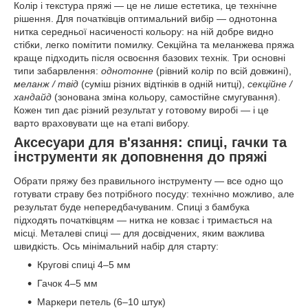
Колір і текстура пряжі — це не лише естетика, це технічне
рішення. Для початківців оптимальний вибір — однотонна
нитка середньої насиченості кольору: на ній добре видно
стібки, легко помітити помилку. Секційна та меланжева пряжа
краще підходить після освоєння базових технік. Три основні
типи забарвлення:
однотонне
(рівний колір по всій довжині),
меланж / твід
(суміш різних відтінків в одній нитці),
секційне /
хандайд
(зонована зміна кольору, самостійне смугування).
Кожен тип дає різний результат у готовому виробі — і це
варто враховувати ще на етапі вибору.
Аксесуари для в'язання: спиці, гачки та
інструменти як доповнення до пряжі
Обрати пряжу без правильного інструменту — все одно що
готувати страву без потрібного посуду: технічно можливо, але
результат буде непередбачуваним. Спиці з бамбука
підходять початківцям — нитка не ковзає і тримається на
місці. Металеві спиці — для досвідчених, яким важлива
швидкість. Ось мінімальний набір для старту:
Кругові спиці 4–5 мм
Гачок 4–5 мм
Маркери петель (6–10 штук)