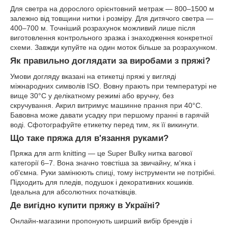
Для светра на дорослого орієнтовний метраж — 800–1500 м
залежно від товщини нитки і розміру. Для дитячого светра —
400–700 м. Точніший розрахунок можливий лише після
виготовлення контрольного зразка і знаходження конкретної
схеми. Завжди купуйте на один моток більше за розрахунком.
Як правильно доглядати за виробами з пряжі?
Умови догляду вказані на етикетці пряжі у вигляді
міжнародних символів ISO. Вовну прають при температурі не
вище 30°C у делікатному режимі або вручну, без
скручування. Акрил витримує машинне прання при 40°C.
Бавовна може давати усадку при першому пранні в гарячій
воді. Сфотографуйте етикетку перед тим, як її викинути.
Що таке пряжа для в'язання руками?
Пряжа для arm knitting — це Super Bulky нитка вагової
категорії 6–7. Вона значно товстіша за звичайну, м'яка і
об'ємна. Руки замінюють спиці, тому інструменти не потрібні.
Підходить для пледів, подушок і декоративних кошиків.
Ідеальна для абсолютних початківців.
Де вигідно купити пряжу в Україні?
Онлайн-магазини пропонують ширший вибір брендів і