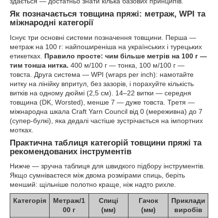
здається — достатньо знати кілька базових принципів.
Як позначається товщина пряжі: метраж, WPI та
міжнародні категорії
Існує три основні системи позначення товщини. Перша —
метраж на 100 г: найпоширеніша на українських і турецьких
етикетках.
Правило просте: чим більше метрів на 100 г —
тим тонша нитка.
400 м/100 г — тонка, 100 м/100 г —
товста. Друга система — WPI (wraps per inch): намотайте
нитку на лінійку впритул, без зазорів, і порахуйте кількість
витків на одному дюймі (2,5 см). 14–22 витки — середня
товщина (DK, Worsted), менше 7 — дуже товста. Третя —
міжнародна шкала Craft Yarn Council від 0 (мереживна) до 7
(супер-булкі), яка дедалі частіше зустрічається на імпортних
мотках.
Практична таблиця категорій товщини пряжі та
рекомендованих інструментів
Нижче — зручна таблиця для швидкого підбору інструментів.
Якщо сумніваєтеся між двома розмірами спиць, беріть
менший: щільніше полотно краще, ніж надто рихле.
Категорія
Метраж/1
Спиці
Гачок
Приклади
00 г
(мм)
(мм)
виробів