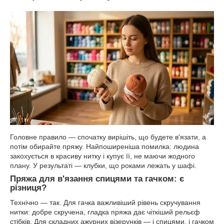
Головне правило — спочатку вирішіть, що будете в'язати, а
потім обирайте пряжу. Найпоширеніша помилка: людина
закохується в красиву нитку і купує її, не маючи жодного
плану. У результаті — клубки, що роками лежать у шафі.
Пряжа для в'язання спицями та гачком: є
різниця?
Технічно — так. Для гачка важливіший рівень скручування
нитки: добре скручена, гладка пряжа дає чіткіший рельєф
стібків. Для складних ажурних візерунків — і спицями, і гачком