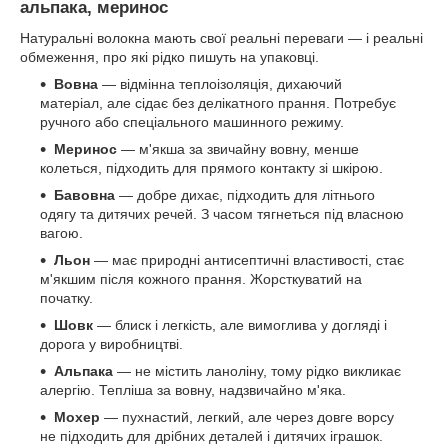
альпака, меринос
Натуральні волокна мають свої реальні переваги — і реальні
обмеження, про які рідко пишуть на упаковці.
Вовна
— відмінна теплоізоляція, дихаючий
матеріал, але сідає без делікатного прання. Потребує
ручного або спеціального машинного режиму.
Меринос
— м'якша за звичайну вовну, менше
колеться, підходить для прямого контакту зі шкірою.
Бавовна
— добре дихає, підходить для літнього
одягу та дитячих речей. З часом тягнеться під власною
вагою.
Льон
— має природні антисептичні властивості, стає
м'якшим після кожного прання. Жорсткуватий на
початку.
Шовк
— блиск і легкість, але вимоглива у догляді і
дорога у виробництві.
Альпака
— не містить ланоліну, тому рідко викликає
алергію. Тепліша за вовну, надзвичайно м'яка.
Мохер
— пухнастий, легкий, але через довге ворсу
не підходить для дрібних деталей і дитячих іграшок.