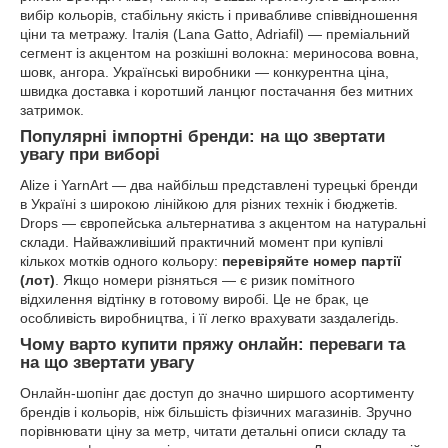
вибір кольорів, стабільну якість і привабливе співвідношення
ціни та метражу. Італія (Lana Gatto, Adriafil) — преміальний
сегмент із акцентом на розкішні волокна: мериносова вовна,
шовк, ангора. Українські виробники — конкурентна ціна,
швидка доставка і коротший ланцюг постачання без митних
затримок.
Популярні імпортні бренди: на що звертати
увагу при виборі
Alize і YarnArt — два найбільш представлені турецькі бренди
в Україні з широкою лінійкою для різних технік і бюджетів.
Drops — європейська альтернатива з акцентом на натуральні
склади. Найважливіший практичний момент при купівлі
кількох мотків одного кольору:
перевіряйте номер партії
(лот)
. Якщо номери різняться — є ризик помітного
відхилення відтінку в готовому виробі. Це не брак, це
особливість виробництва, і її легко врахувати заздалегідь.
Чому варто купити пряжу онлайн: переваги та
на що звертати увагу
Онлайн-шопінг дає доступ до значно ширшого асортименту
брендів і кольорів, ніж більшість фізичних магазинів. Зручно
порівнювати ціну за метр, читати детальні описи складу та