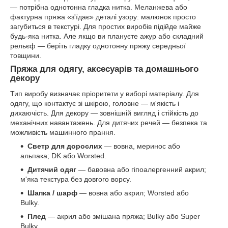
— потрібна однотонна гладка нитка. Меланжева або
фактурна пряжа «з'їдає» деталі узору: малюнок просто
загубиться в текстурі. Для простих виробів підійде майже
будь-яка нитка. Але якщо ви плануєте ажур або складний
рельєф — беріть гладку однотонну пряжу середньої
товщини.
Пряжа для одягу, аксесуарів та домашнього
декору
Тип виробу визначає пріоритети у виборі матеріалу. Для
одягу, що контактує зі шкірою, головне — м'якість і
дихаючість. Для декору — зовнішній вигляд і стійкість до
механічних навантажень. Для дитячих речей — безпека та
можливість машинного прання.
Светр для дорослих
— вовна, меринос або
альпака; DK або Worsted.
Дитячий одяг
— бавовна або гіпоалергенний акрил;
м'яка текстура без довгого ворсу.
Шапка / шарф
— вовна або акрил; Worsted або
Bulky.
Плед
— акрил або змішана пряжа; Bulky або Super
Bulky.