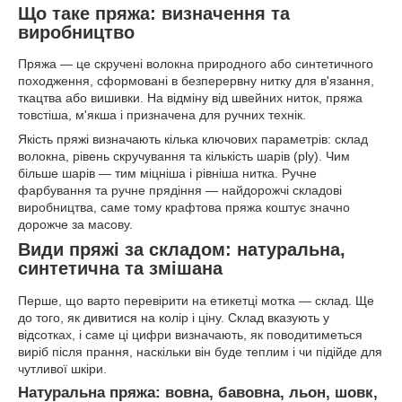
Що таке пряжа: визначення та
виробництво
Пряжа — це скручені волокна природного або синтетичного
походження, сформовані в безперервну нитку для в'язання,
ткацтва або вишивки. На відміну від швейних ниток, пряжа
товстіша, м'якша і призначена для ручних технік.
Якість пряжі визначають кілька ключових параметрів: склад
волокна, рівень скручування та кількість шарів (ply). Чим
більше шарів — тим міцніша і рівніша нитка. Ручне
фарбування та ручне прядіння — найдорожчі складові
виробництва, саме тому крафтова пряжа коштує значно
дорожче за масову.
Види пряжі за складом: натуральна,
синтетична та змішана
Перше, що варто перевірити на етикетці мотка — склад. Ще
до того, як дивитися на колір і ціну. Склад вказують у
відсотках, і саме ці цифри визначають, як поводитиметься
виріб після прання, наскільки він буде теплим і чи підійде для
чутливої шкіри.
Натуральна пряжа: вовна, бавовна, льон, шовк,