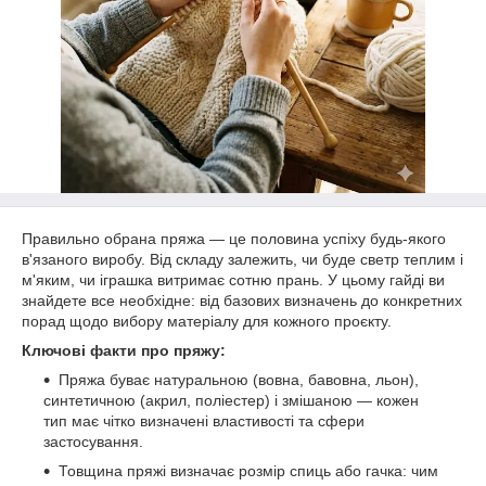
Правильно обрана пряжа — це половина успіху будь-якого
в'язаного виробу. Від складу залежить, чи буде светр теплим і
м'яким, чи іграшка витримає сотню прань. У цьому гайді ви
знайдете все необхідне: від базових визначень до конкретних
порад щодо вибору матеріалу для кожного проєкту.
Ключові факти про пряжу:
Пряжа буває натуральною (вовна, бавовна, льон),
синтетичною (акрил, поліестер) і змішаною — кожен
тип має чітко визначені властивості та сфери
застосування.
Товщина пряжі визначає розмір спиць або гачка: чим