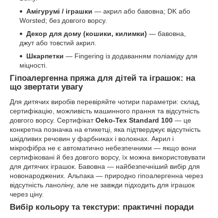
Амігурумі / іграшки
— акрил або бавовна; DK або
Worsted; без довгого ворсу.
Декор для дому (кошики, килимки)
— бавовна,
джут або товстий акрил.
Шкарпетки
— Fingering із додаванням поліаміду для
міцності.
Гіпоалергенна пряжа для дітей та іграшок: на
що звертати увагу
Для дитячих виробів перевіряйте чотири параметри: склад,
сертифікацію, можливість машинного прання та відсутність
довгого ворсу. Сертифікат
Oeko-Tex Standard 100
— це
конкретна позначка на етикетці, яка підтверджує відсутність
шкідливих речовин у фарбниках і волокнах. Акрил і
мікрофібра не є автоматично небезпечними — якщо вони
сертифіковані й без довгого ворсу, їх можна використовувати
для дитячих іграшок. Бавовна — найбезпечніший вибір для
новонароджених. Альпака — природно гіпоалергенна через
відсутність ланоліну, але не завжди підходить для іграшок
через ціну.
Вибір кольору та текстури: практичні поради