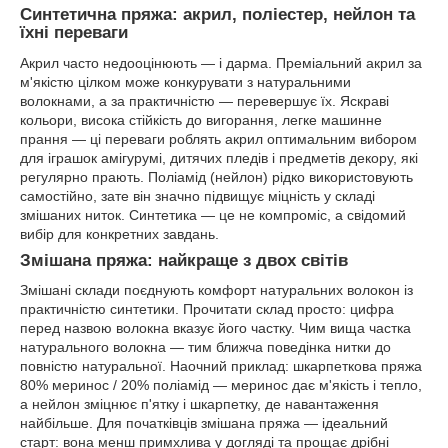
Синтетична пряжа: акрил, поліестер, нейлон та
їхні переваги
Акрил часто недооцінюють — і дарма. Преміальний акрил за
м'якістю цілком може конкурувати з натуральними
волокнами, а за практичністю — перевершує їх. Яскраві
кольори, висока стійкість до вигорання, легке машинне
прання — ці переваги роблять акрил оптимальним вибором
для іграшок амігурумі, дитячих пледів і предметів декору, які
регулярно прають. Поліамід (нейлон) рідко використовують
самостійно, зате він значно підвищує міцність у складі
змішаних ниток. Синтетика — це не компроміс, а свідомий
вибір для конкретних завдань.
Змішана пряжа: найкраще з двох світів
Змішані склади поєднують комфорт натуральних волокон із
практичністю синтетики. Прочитати склад просто: цифра
перед назвою волокна вказує його частку. Чим вища частка
натурального волокна — тим ближча поведінка нитки до
повністю натуральної. Наочний приклад: шкарпеткова пряжа
80% меринос / 20% поліамід — меринос дає м'якість і тепло,
а нейлон зміцнює п'ятку і шкарпетку, де навантаження
найбільше. Для початківців змішана пряжа — ідеальний
старт: вона менш примхлива у догляді та прощає дрібні