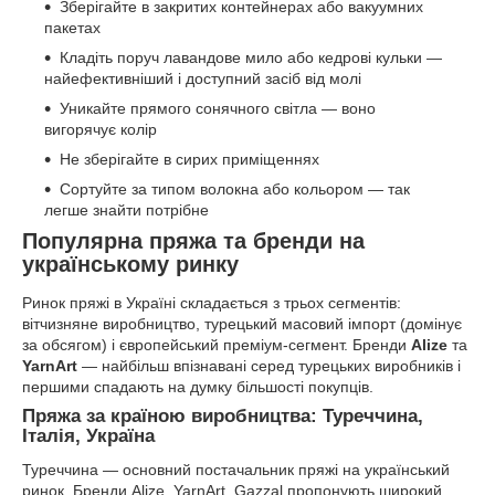
Зберігайте в закритих контейнерах або вакуумних
пакетах
Кладіть поруч лавандове мило або кедрові кульки —
найефективніший і доступний засіб від молі
Уникайте прямого сонячного світла — воно
вигорячує колір
Не зберігайте в сирих приміщеннях
Сортуйте за типом волокна або кольором — так
легше знайти потрібне
Популярна пряжа та бренди на
українському ринку
Ринок пряжі в Україні складається з трьох сегментів:
вітчизняне виробництво, турецький масовий імпорт (домінує
за обсягом) і європейський преміум-сегмент. Бренди
Alize
та
YarnArt
— найбільш впізнавані серед турецьких виробників і
першими спадають на думку більшості покупців.
Пряжа за країною виробництва: Туреччина,
Італія, Україна
Туреччина — основний постачальник пряжі на український
ринок. Бренди Alize, YarnArt, Gazzal пропонують широкий