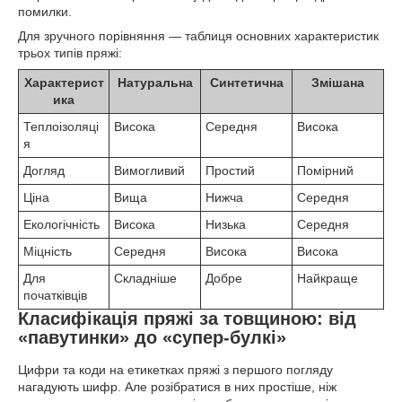
помилки.
Для зручного порівняння — таблиця основних характеристик
трьох типів пряжі:
Характерист
Натуральна
Синтетична
Змішана
ика
Теплоізоляці
Висока
Середня
Висока
я
Догляд
Вимогливий
Простий
Помірний
Ціна
Вища
Нижча
Середня
Екологічність
Висока
Низька
Середня
Міцність
Середня
Висока
Висока
Для
Складніше
Добре
Найкраще
початківців
Класифікація пряжі за товщиною: від
«павутинки» до «супер-булкі»
Цифри та коди на етикетках пряжі з першого погляду
нагадують шифр. Але розібратися в них простіше, ніж