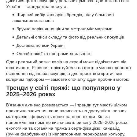
дивитися фото покупців у реальних умовах. Доставка по всій
Україні — стандартна послуга.
Ширший вибір кольорів і брендів, ніж у більшості
локальних магазинів
Зручне порівняння ціни за метраж між марками
Детальні описи складу та фото від реальних покупців
Доставка по всій Україні
Онлайн-акції та програми лояльності
Один реальний ризик: колір на екрані може відрізнятися від
фактичного. Рішення: орієнтуйтеся на фото в умовах денного
освітлення від інших покупців, а для проєктів із критичним
колірним підбором — замовте спочатку один пробний моток.
Тренди у світі пряжі: що популярно у
2025–2026 роках
В'язання активно розвивається — і тренди тут мають цілком
практичне значення: вони впливають на доступність певних
матеріалів і формують попит на нові техніки. Кілька
напрямків, які помітно визначають ринок у 2025–2026 роках:
екологічна та органічна пряжа з сертифікацією, хандайд
(ручне фарбування) із неповторними переходами кольору,